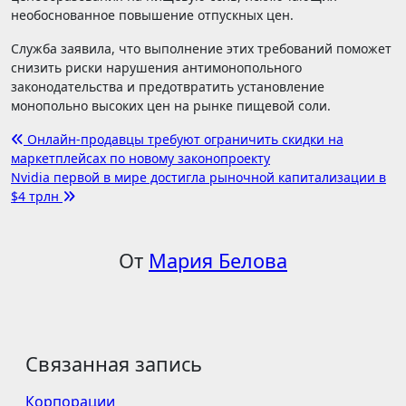
необоснованное повышение отпускных цен.
Служба заявила, что выполнение этих требований поможет
снизить риски нарушения антимонопольного
законодательства и предотвратить установление
монопольно высоких цен на рынке пищевой соли.
Навигация
Онлайн-продавцы требуют ограничить скидки на
маркетплейсах по новому законопроекту
по
Nvidia первой в мире достигла рыночной капитализации в
записям
$4 трлн
От
Мария Белова
Связанная запись
Корпорации