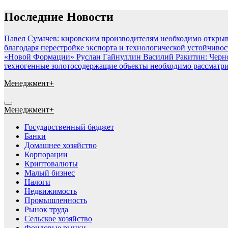
Перейти
Последние Новости
к
содержимому
Павел Сумачев: кировским производителям необходимо открыв
благодаря перестройке экспорта и технологической устойчиво
«Новой Формации» Руслан Гайнуллин
Василий Ракитин: Черн
техногенные золотосодержащие объекты необходимо рассматри
Менеджмент+
Менеджмент+
Государственный бюджет
Банки
Домашнее хозяйство
Корпорации
Криптовалюты
Малый бизнес
Налоги
Недвижимость
Промышленность
Рынок труда
Сельское хозяйство
Фондовые рынки