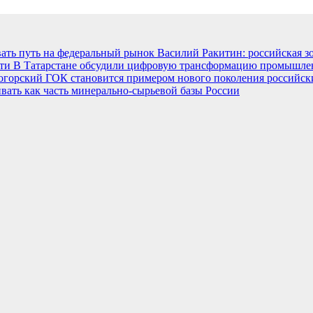
ать путь на федеральный рынок
Василий Ракитин: российская з
сти
В Татарстане обсудили цифровую трансформацию промышленн
огорский ГОК становится примером нового поколения российс
вать как часть минерально-сырьевой базы России