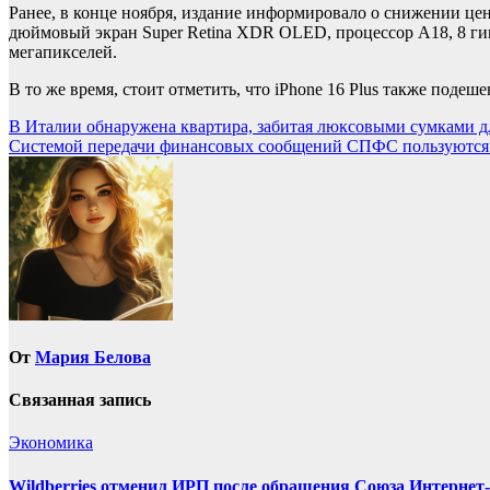
Ранее, в конце ноября, издание информировало о снижении цен
дюймовый экран Super Retina XDR OLED, процессор A18, 8 гиг
мегапикселей.
В то же время, стоит отметить, что iPhone 16 Plus также подеш
Навигация
В Италии обнаружена квартира, забитая люксовыми сумками д
Системой передачи финансовых сообщений СПФС пользуются 
по
записям
От
Мария Белова
Связанная запись
Экономика
Wildberries отменил ИРП после обращения Союза Интернет