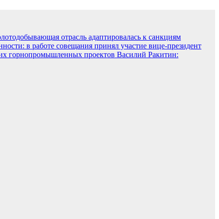
олотодобывающая отрасль адаптировалась к санкциям
ости: в работе совещания принял участие вице-президент
ких горнопромышленных проектов
Василий Ракитин: