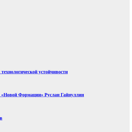
 технологической устойчивости
т «Новой Формации» Руслан Гайнуллин
в