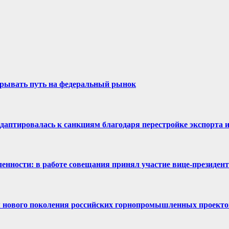
крывать путь на федеральный рынок
аптировалась к санкциям благодаря перестройке экспорта и
нности: в работе совещания принял участие вице-президен
 нового поколения российских горнопромышленных проекто