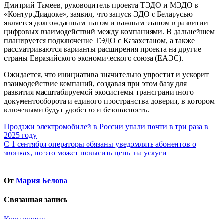
Дмитрий Тамеев, руководитель проекта ТЭДО и МЭДО в
«Контур.Диадоке», заявил, что запуск ЭДО с Беларусью
является долгожданным шагом и важным этапом в развитии
цифровых взаимодействий между компаниями. В дальнейшем
планируется подключение ТЭДО с Казахстаном, а также
рассматриваются варианты расширения проекта на другие
страны Евразийского экономического союза (ЕАЭС).
Ожидается, что инициатива значительно упростит и ускорит
взаимодействие компаний, создавая при этом базу для
развития масштабируемой экосистемы трансграничного
документооборота и единого пространства доверия, в котором
ключевыми будут удобство и безопасность.
Навигация
Продажи электромобилей в России упали почти в три раза в
2025 году
по
С 1 сентября операторы обязаны уведомлять абонентов о
записям
звонках, но это может повысить цены на услуги
От
Мария Белова
Связанная запись
Корпорации