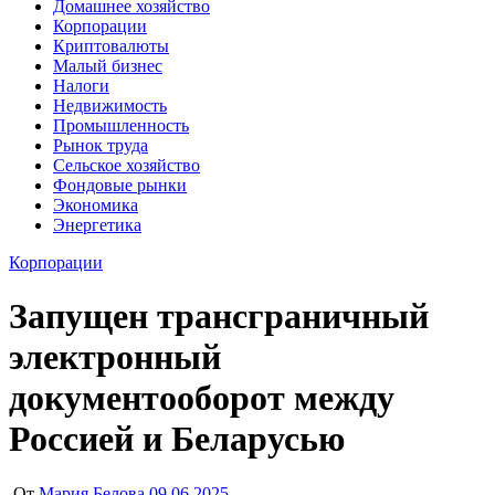
Домашнее хозяйство
Корпорации
Криптовалюты
Малый бизнес
Налоги
Недвижимость
Промышленность
Рынок труда
Сельское хозяйство
Фондовые рынки
Экономика
Энергетика
Корпорации
Запущен трансграничный
электронный
документооборот между
Россией и Беларусью
От
Мария Белова
09.06.2025