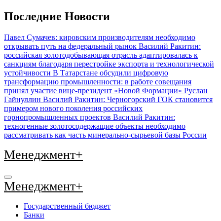
Перейти
Последние Новости
к
содержимому
Павел Сумачев: кировским производителям необходимо
открывать путь на федеральный рынок
Василий Ракитин:
российская золотодобывающая отрасль адаптировалась к
санкциям благодаря перестройке экспорта и технологической
устойчивости
В Татарстане обсудили цифровую
трансформацию промышленности: в работе совещания
принял участие вице-президент «Новой Формации» Руслан
Гайнуллин
Василий Ракитин: Черногорский ГОК становится
примером нового поколения российских
горнопромышленных проектов
Василий Ракитин:
техногенные золотосодержащие объекты необходимо
рассматривать как часть минерально-сырьевой базы России
Менеджмент+
Менеджмент+
Государственный бюджет
Банки