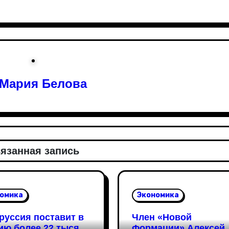
Мария Белова
язанная запись
омика
Экономика
руссия поставит в
Член «Новой
ию более 22 тысяч
Формации» Алексей