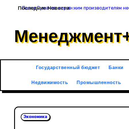
Перейти
Последние Новости
Павел Сумачев: кировским производителям не
к
содержимому
Менеджмент
Государственный бюджет
Банки
Недвижимость
Промышленность
Экономика