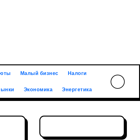
илий Ракитин: российская золотодобывающая отрасль а
люты
Малый бизнес
Налоги
рынки
Экономика
Энергетика