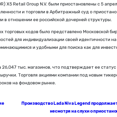
 X5 Retail Group N.V. были приостановлены с 5 апрел
ленности и торговли в Арбитражный суд о приостан
и в отношении ее российской дочерней структуры.
ых торговых кодов было представлено Московской би
ностей для индивидуализации своей идентичности на
оминающимися и удобными для поиска как для инвест
а 26,047 тыс. магазинов, что подтверждает ее статус
выручки. Торговля акциями компании под новым тикер
роков на фондовом рынке.
ие
Производство Lada Niva Legend продолжает
несмотря на слухи о приостано