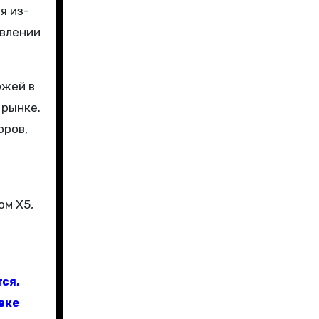
я из-
овлении
ржей в
 рынке.
оров,
ом X5,
ся,
вке