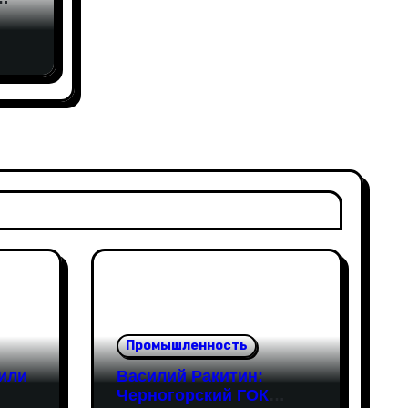
вами
еса
Промышленность
или
Василий Ракитин:
Черногорский ГОК