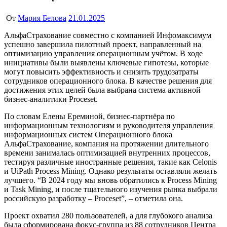
От
Мария Белова
21.01.2025
АльфаСтрахование совместно с компанией Инфомаксимум
успешно завершила пилотный проект, направленный на
оптимизацию управления операционным учётом. В ходе
инициативы были выявлены ключевые гипотезы, которые
могут повысить эффективность и снизить трудозатраты
сотрудников операционного блока. В качестве решения для
достижения этих целей была выбрана система активной
бизнес-аналитики Proceset.
По словам Елены Ереминой, бизнес-партнёра по
информационным технологиям и руководителя управления
информационных систем Операционного блока
АльфаСтрахование, компания на протяжении длительного
времени занималась оптимизацией внутренних процессов,
тестируя различные иностранные решения, такие как Celonis
и UiPath Process Mining. Однако результаты оставляли желать
лучшего. “В 2024 году мы вновь обратились к Process Mining
и Task Mining, и после тщательного изучения рынка выбрали
российскую разработку – Proceset”, – отметила она.
Проект охватил 280 пользователей, а для глубокого анализа
была сформирована фокус-группа из 88 сотрудников Центра