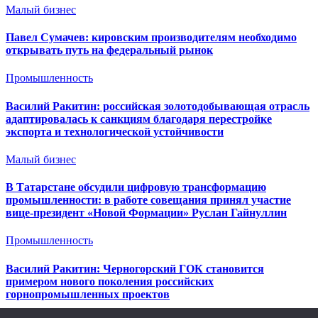
Малый бизнес
Павел Сумачев: кировским производителям необходимо
открывать путь на федеральный рынок
Промышленность
Василий Ракитин: российская золотодобывающая отрасль
адаптировалась к санкциям благодаря перестройке
экспорта и технологической устойчивости
Малый бизнес
В Татарстане обсудили цифровую трансформацию
промышленности: в работе совещания принял участие
вице-президент «Новой Формации» Руслан Гайнуллин
Промышленность
Василий Ракитин: Черногорский ГОК становится
примером нового поколения российских
горнопромышленных проектов