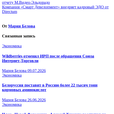
отчету М.Видео-Эльдорадо
по
Компания «Смарт Девелопмент» внедряет кадровый ЭДО от
записям
Directum
От
Мария Белова
Связанная запись
Экономика
Wildberries отменил ИРП после обращения Союза
Интернет-Торговли
Мария Белова
09.07.2026
Экономика
Белоруссия поставит в Россию более 22 тысяч тонн
кормовых аминокислот
Мария Белова
26.06.2026
Экономика