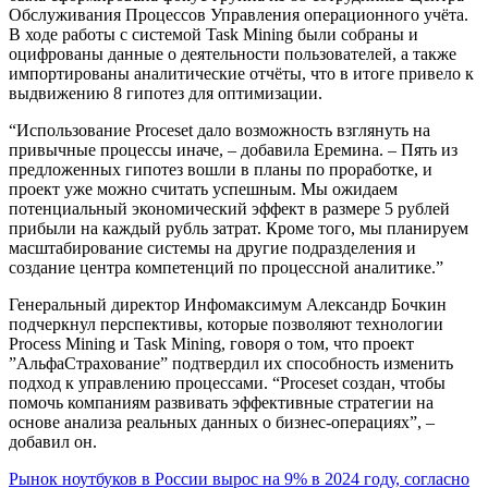
Обслуживания Процессов Управления операционного учёта.
В ходе работы с системой Task Mining были собраны и
оцифрованы данные о деятельности пользователей, а также
импортированы аналитические отчёты, что в итоге привело к
выдвижению 8 гипотез для оптимизации.
“Использование Proceset дало возможность взглянуть на
привычные процессы иначе, – добавила Еремина. – Пять из
предложенных гипотез вошли в планы по проработке, и
проект уже можно считать успешным. Мы ожидаем
потенциальный экономический эффект в размере 5 рублей
прибыли на каждый рубль затрат. Кроме того, мы планируем
масштабирование системы на другие подразделения и
создание центра компетенций по процессной аналитике.”
Генеральный директор Инфомаксимум Александр Бочкин
подчеркнул перспективы, которые позволяют технологии
Process Mining и Task Mining, говоря о том, что проект
”АльфаСтрахование” подтвердил их способность изменить
подход к управлению процессами. “Proceset создан, чтобы
помочь компаниям развивать эффективные стратегии на
основе анализа реальных данных о бизнес-операциях”, –
добавил он.
Навигация
Рынок ноутбуков в России вырос на 9% в 2024 году, согласно