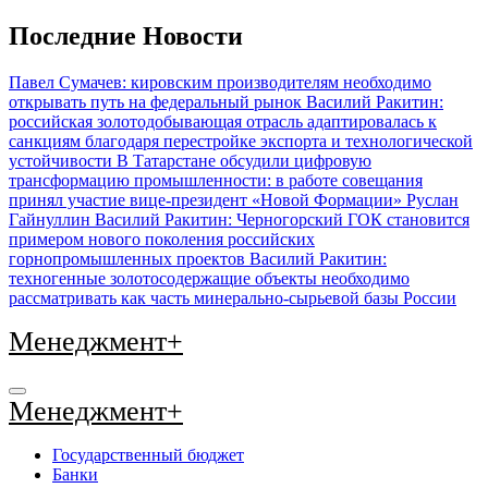
Перейти
Последние Новости
к
содержимому
Павел Сумачев: кировским производителям необходимо
открывать путь на федеральный рынок
Василий Ракитин:
российская золотодобывающая отрасль адаптировалась к
санкциям благодаря перестройке экспорта и технологической
устойчивости
В Татарстане обсудили цифровую
трансформацию промышленности: в работе совещания
принял участие вице-президент «Новой Формации» Руслан
Гайнуллин
Василий Ракитин: Черногорский ГОК становится
примером нового поколения российских
горнопромышленных проектов
Василий Ракитин:
техногенные золотосодержащие объекты необходимо
рассматривать как часть минерально-сырьевой базы России
Менеджмент+
Менеджмент+
Государственный бюджет
Банки