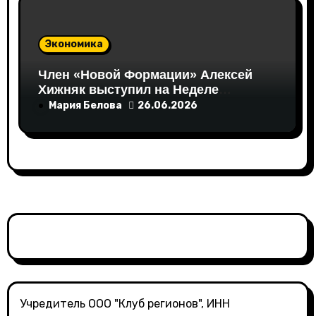
Экономика
Член «Новой Формации» Алексей
Хижняк выступил на Неделе
российского ритейла с
Мария Белова
26.06.2026
инициативами по поддержке
социально ответственного бизнеса
Учредитель ООО "Клуб регионов", ИНН