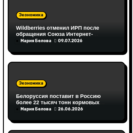
а
Экономика
п
Wildberries отменил ИРП после
и
обращения Союза Интернет-
Торговли
Мария Белова
09.07.2026
с
я
м
Экономика
Белоруссия поставит в Россию
более 22 тысяч тонн кормовых
аминокислот
Мария Белова
26.06.2026