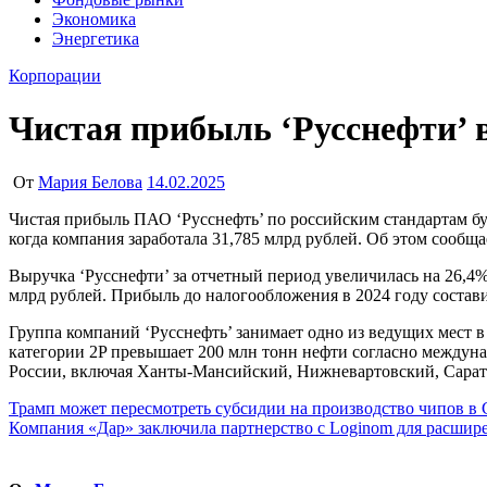
Экономика
Энергетика
Корпорации
Чистая прибыль ‘Русснефти’ в
От
Мария Белова
14.02.2025
Чистая прибыль ПАО ‘Русснефть’ по российским стандартам бухгалтерского учета (РСБУ) в 2024 году достигла 42,25 млрд рублей, что на 32,9% больше по сравнению с предыдущим годом,
когда компания заработала 31,785 млрд рублей. Об этом сообщ
Выручка ‘Русснефти’ за отчетный период увеличилась на 26,4%
млрд рублей. Прибыль до налогообложения в 2024 году состави
Группа компаний ‘Русснефть’ занимает одно из ведущих мест 
категории 2P превышает 200 млн тонн нефти согласно междун
России, включая Ханты-Мансийский, Нижневартовский, Сарато
Навигация
Трамп может пересмотреть субсидии на производство чипов 
Компания «Дар» заключила партнерство с Loginom для расшир
по
записям