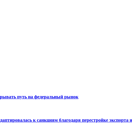
крывать путь на федеральный рынок
аптировалась к санкциям благодаря перестройке экспорта и