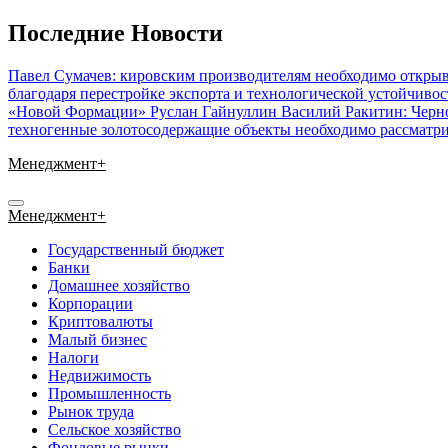
Перейти
Последние Новости
к
содержимому
Павел Сумачев: кировским производителям необходимо открыв
благодаря перестройке экспорта и технологической устойчиво
«Новой Формации» Руслан Гайнуллин
Василий Ракитин: Черн
техногенные золотосодержащие объекты необходимо рассматри
Менеджмент+
Менеджмент+
Государственный бюджет
Банки
Домашнее хозяйство
Корпорации
Криптовалюты
Малый бизнес
Налоги
Недвижимость
Промышленность
Рынок труда
Сельское хозяйство
Фондовые рынки