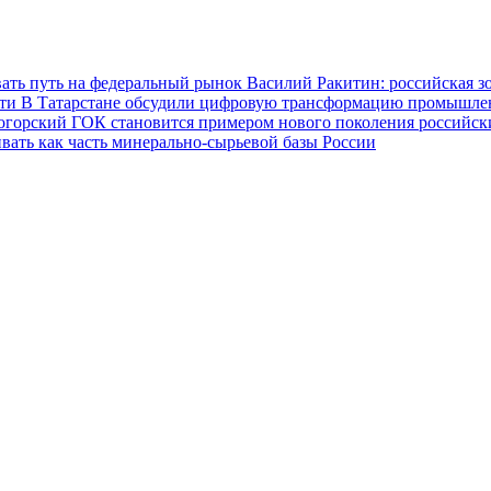
ать путь на федеральный рынок
Василий Ракитин: российская з
сти
В Татарстане обсудили цифровую трансформацию промышленн
огорский ГОК становится примером нового поколения российс
вать как часть минерально-сырьевой базы России