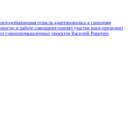
олотодобывающая отрасль адаптировалась к санкциям
ости: в работе совещания принял участие вице-президент
ких горнопромышленных проектов
Василий Ракитин: