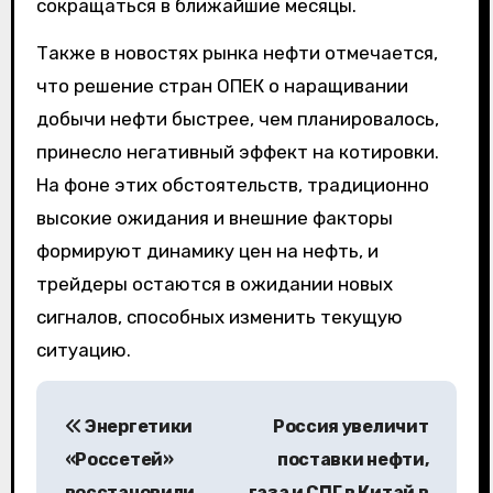
сокращаться в ближайшие месяцы.
Также в новостях рынка нефти отмечается,
что решение стран ОПЕК о наращивании
добычи нефти быстрее, чем планировалось,
принесло негативный эффект на котировки.
На фоне этих обстоятельств, традиционно
высокие ожидания и внешние факторы
формируют динамику цен на нефть, и
трейдеры остаются в ожидании новых
сигналов, способных изменить текущую
ситуацию.
Н
Энергетики
Россия увеличит
а
«Россетей»
поставки нефти,
в
восстановили
газа и СПГ в Китай в