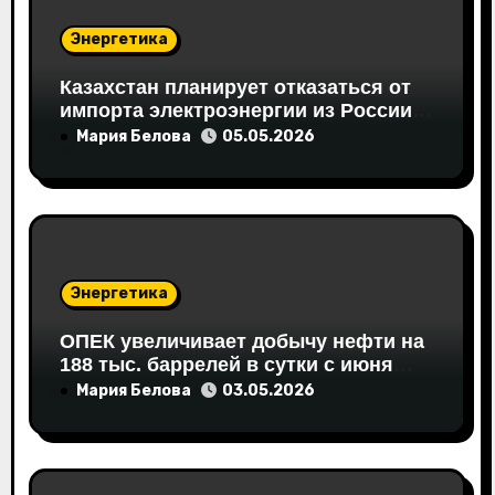
п
и
Энергетика
с
Казахстан планирует отказаться от
импорта электроэнергии из России к
я
2027 году
Мария Белова
05.05.2026
м
Энергетика
ОПЕК увеличивает добычу нефти на
188 тыс. баррелей в сутки с июня
2026 года
Мария Белова
03.05.2026