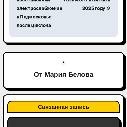
электроснабжение
2025 году
и
в Подмосковье
г
после циклона
а
ц
и
я
От
Мария Белова
п
о
з
Связанная запись
а