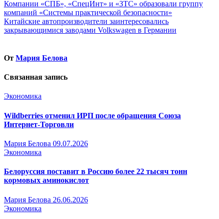
Навигация
Компании «СПБ», «СпецИнт» и «ЗТС» образовали группу
компаний «Системы практической безопасности»
по
Китайские автопроизводители заинтересовались
записям
закрывающимися заводами Volkswagen в Германии
От
Мария Белова
Связанная запись
Экономика
Wildberries отменил ИРП после обращения Союза
Интернет-Торговли
Мария Белова
09.07.2026
Экономика
Белоруссия поставит в Россию более 22 тысяч тонн
кормовых аминокислот
Мария Белова
26.06.2026
Экономика