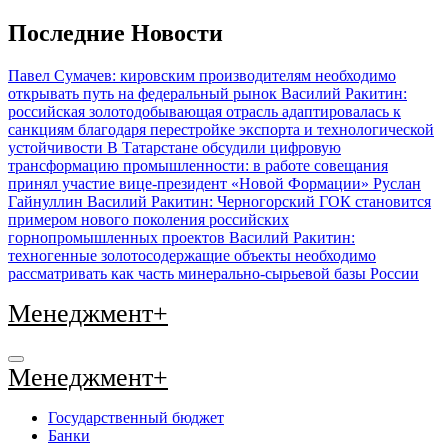
Перейти
Последние Новости
к
содержимому
Павел Сумачев: кировским производителям необходимо
открывать путь на федеральный рынок
Василий Ракитин:
российская золотодобывающая отрасль адаптировалась к
санкциям благодаря перестройке экспорта и технологической
устойчивости
В Татарстане обсудили цифровую
трансформацию промышленности: в работе совещания
принял участие вице-президент «Новой Формации» Руслан
Гайнуллин
Василий Ракитин: Черногорский ГОК становится
примером нового поколения российских
горнопромышленных проектов
Василий Ракитин:
техногенные золотосодержащие объекты необходимо
рассматривать как часть минерально-сырьевой базы России
Менеджмент+
Менеджмент+
Государственный бюджет
Банки