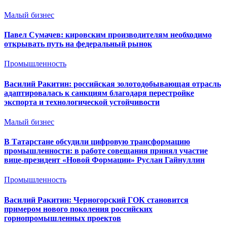
Малый бизнес
Павел Сумачев: кировским производителям необходимо
открывать путь на федеральный рынок
Промышленность
Василий Ракитин: российская золотодобывающая отрасль
адаптировалась к санкциям благодаря перестройке
экспорта и технологической устойчивости
Малый бизнес
В Татарстане обсудили цифровую трансформацию
промышленности: в работе совещания принял участие
вице-президент «Новой Формации» Руслан Гайнуллин
Промышленность
Василий Ракитин: Черногорский ГОК становится
примером нового поколения российских
горнопромышленных проектов