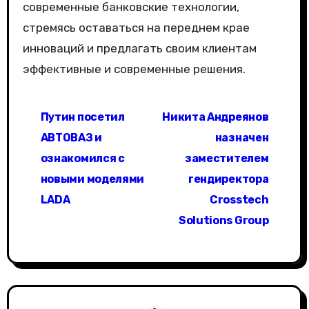
современные банковские технологии,
стремясь оставаться на переднем крае
инноваций и предлагать своим клиентам
эффективные и современные решения.
Н
Путин посетил
Никита Андреянов
а
АВТОВАЗ и
назначен
в
ознакомился с
заместителем
новыми моделями
гендиректора
и
LADA
Crosstech
г
Solutions Group
а
ц
и