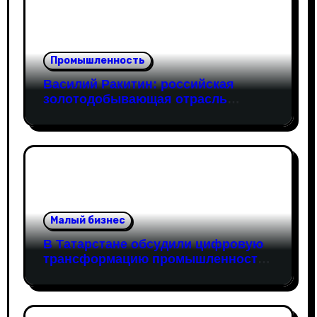
Промышленность
Василий Ракитин: российская
золотодобывающая отрасль
адаптировалась к санкциям
благодаря перестройке экспорта и
технологической устойчивости
Малый бизнес
В Татарстане обсудили цифровую
трансформацию промышленности:
в работе совещания принял
участие вице-президент «Новой
Формации» Руслан Гайнуллин