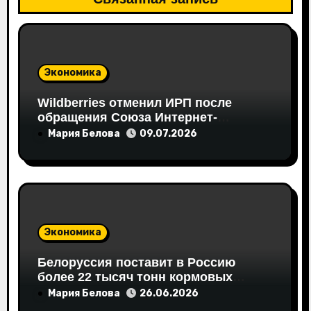
а
п
и
Экономика
с
Wildberries отменил ИРП после
я
обращения Союза Интернет-
Торговли
Мария Белова
09.07.2026
м
Экономика
Белоруссия поставит в Россию
более 22 тысяч тонн кормовых
аминокислот
Мария Белова
26.06.2026