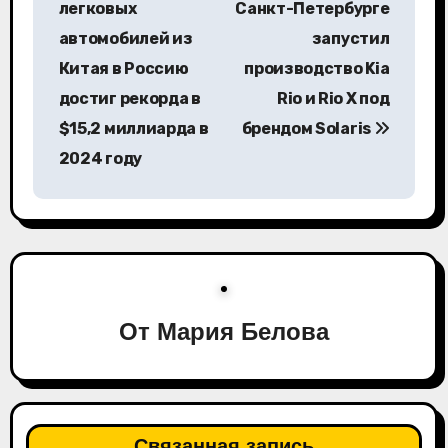
легковых
Санкт-Петербурге
в
автомобилей из
запустил
Китая в Россию
производство Kia
и
достиг рекорда в
Rio и Rio X под
г
$15,2 миллиарда в
брендом Solaris
а
2024 году
ц
и
я
п
От
Мария Белова
о
з
Связанная запись