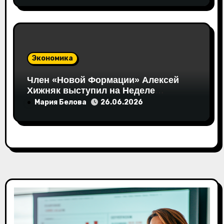
Экономика
Член «Новой Формации» Алексей
Хижняк выступил на Неделе
российского ритейла с
Мария Белова
26.06.2026
инициативами по поддержке
социально ответственного бизнеса