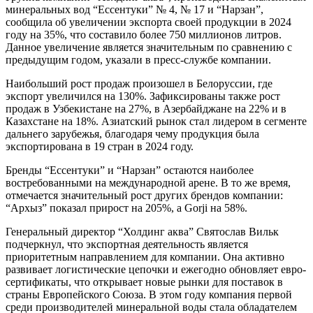
минеральных вод “Ессентуки” № 4, № 17 и “Нарзан”,
сообщила об увеличении экспорта своей продукции в 2024
году на 35%, что составило более 750 миллионов литров.
Данное увеличение является значительным по сравнению с
предыдущим годом, указали в пресс-службе компании.
Наибольший рост продаж произошел в Белоруссии, где
экспорт увеличился на 130%. Зафиксированы также рост
продаж в Узбекистане на 27%, в Азербайджане на 22% и в
Казахстане на 18%. Азиатский рынок стал лидером в сегменте
дальнего зарубежья, благодаря чему продукция была
экспортирована в 19 стран в 2024 году.
Бренды “Ессентуки” и “Нарзан” остаются наиболее
востребованными на международной арене. В то же время,
отмечается значительный рост других брендов компании:
“Архыз” показал прирост на 205%, а Gorji на 58%.
Генеральный директор “Холдинг аква” Святослав Вильк
подчеркнул, что экспортная деятельность является
приоритетным направлением для компании. Она активно
развивает логистические цепочки и ежегодно обновляет евро-
сертификаты, что открывает новые рынки для поставок в
страны Европейского Союза. В этом году компания первой
среди производителей минеральной воды стала обладателем