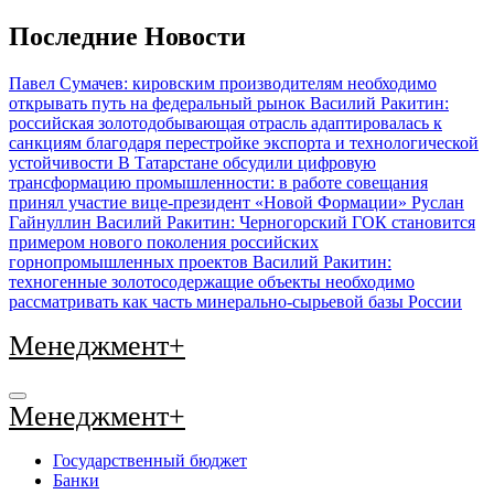
Перейти
Последние Новости
к
содержимому
Павел Сумачев: кировским производителям необходимо
открывать путь на федеральный рынок
Василий Ракитин:
российская золотодобывающая отрасль адаптировалась к
санкциям благодаря перестройке экспорта и технологической
устойчивости
В Татарстане обсудили цифровую
трансформацию промышленности: в работе совещания
принял участие вице-президент «Новой Формации» Руслан
Гайнуллин
Василий Ракитин: Черногорский ГОК становится
примером нового поколения российских
горнопромышленных проектов
Василий Ракитин:
техногенные золотосодержащие объекты необходимо
рассматривать как часть минерально-сырьевой базы России
Менеджмент+
Менеджмент+
Государственный бюджет
Банки