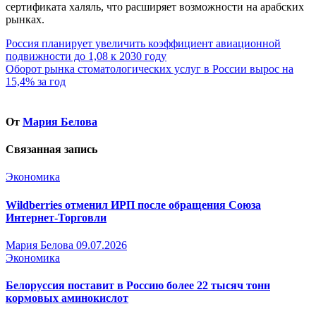
сертификата халяль, что расширяет возможности на арабских
рынках.
Навигация
Россия планирует увеличить коэффициент авиационной
подвижности до 1,08 к 2030 году
по
Оборот рынка стоматологических услуг в России вырос на
записям
15,4% за год
От
Мария Белова
Связанная запись
Экономика
Wildberries отменил ИРП после обращения Союза
Интернет-Торговли
Мария Белова
09.07.2026
Экономика
Белоруссия поставит в Россию более 22 тысяч тонн
кормовых аминокислот