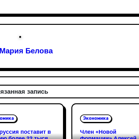
Мария Белова
язанная запись
омика
Экономика
руссия поставит в
Член «Новой
ию более 22 тысяч
Формации» Алексей