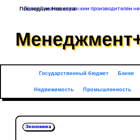
Перейти
Последние Новости
Павел Сумачев: кировским производителям не
к
содержимому
Менеджмент
Государственный бюджет
Банки
Недвижимость
Промышленность
Экономика