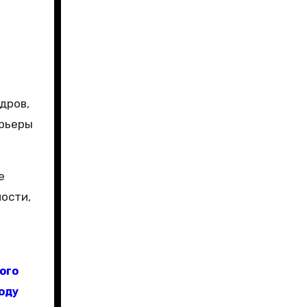
дров,
арьеры
е
ости,
ого
году