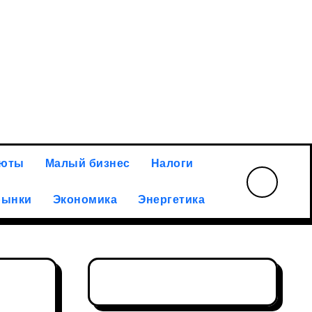
илий Ракитин: российская золотодобывающая отрасль а
люты
Малый бизнес
Налоги
рынки
Экономика
Энергетика