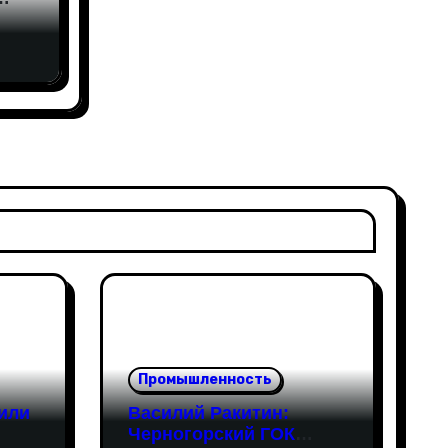
вами
еса
Промышленность
или
Василий Ракитин:
Черногорский ГОК