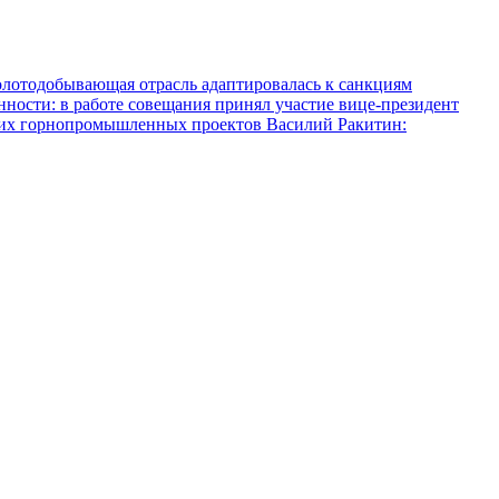
олотодобывающая отрасль адаптировалась к санкциям
ости: в работе совещания принял участие вице-президент
ких горнопромышленных проектов
Василий Ракитин: