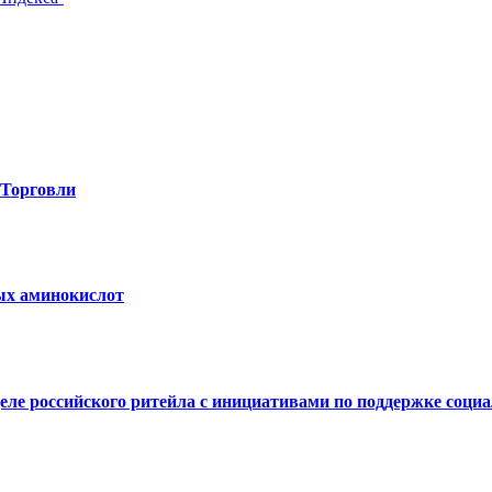
-Торговли
вых аминокислот
е российского ритейла с инициативами по поддержке социал