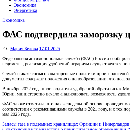
Экономика
Энергетика
Экономика
ФАС подтвердила заморозку це
От
Мария Белова
17.01.2025
Федеральная антимонопольная служба (ФАС) России сообщила о сохранении внутренних цен на минеральные удобрения на уровне сентября 2022 года. В соответствии с заявлением
ведомства, реализация удобрений аграриям осуществляется п
Служба также согласовала торговые политики производителей
документы содержат положения о ценообразовании, что позволя
В ноябре 2022 года производители удобрений обратились к Ми
Юрин, министерство начало анализировать возможность удовле
ФАС также отметила, что на еженедельной основе проводит м
соответствии с рекомендациями службы в 2021 году, и с тех п
мая 2025 года.
Навигация
Запасы газа в подземных хранилищах Франции и Нидерландов
Суд отклонил иск инвестора о принудительном обмене акций ‘