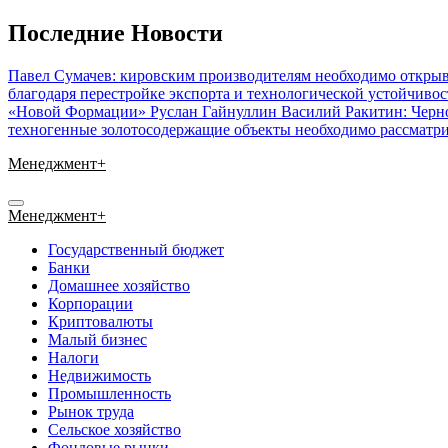
Перейти
Последние Новости
к
содержимому
Павел Сумачев: кировским производителям необходимо открыв
благодаря перестройке экспорта и технологической устойчиво
«Новой Формации» Руслан Гайнуллин
Василий Ракитин: Черн
техногенные золотосодержащие объекты необходимо рассматри
Менеджмент+
Менеджмент+
Государственный бюджет
Банки
Домашнее хозяйство
Корпорации
Криптовалюты
Малый бизнес
Налоги
Недвижимость
Промышленность
Рынок труда
Сельское хозяйство
Фондовые рынки