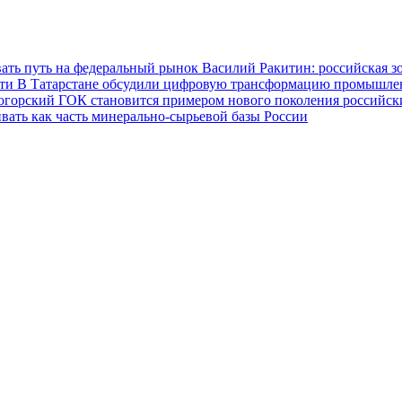
ать путь на федеральный рынок
Василий Ракитин: российская з
сти
В Татарстане обсудили цифровую трансформацию промышленн
огорский ГОК становится примером нового поколения российс
вать как часть минерально-сырьевой базы России