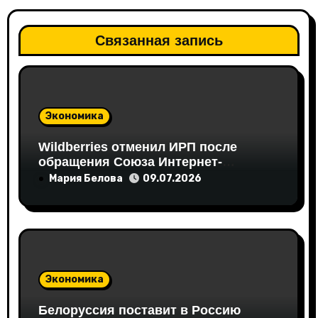
з
а
Связанная запись
п
и
Экономика
с
Wildberries отменил ИРП после
я
обращения Союза Интернет-
Торговли
Мария Белова
09.07.2026
м
Экономика
Белоруссия поставит в Россию