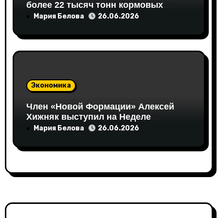
более 22 тысяч тонн кормовых
аминокислот
Мария Белова
26.06.2026
Экономика
Член «Новой Формации» Алексей
Хижняк выступил на Неделе
российского ритейла с
Мария Белова
26.06.2026
инициативами по поддержке
социально ответственного бизнеса