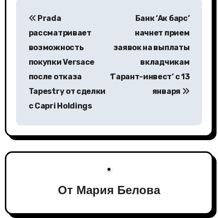
Н
Prada
Банк ‘Ак барс’
а
рассматривает
начнет прием
в
возможность
заявок на выплаты
покупки Versace
вкладчикам
и
после отказа
‘Гарант-инвест’ с 13
г
Tapestry от сделки
января
а
с Capri Holdings
ц
и
я
п
От
Мария Белова
о