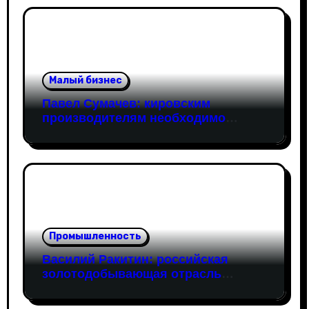
Малый бизнес
Павел Сумачев: кировским
производителям необходимо
открывать путь на федеральный
рынок
Промышленность
Василий Ракитин: российская
золотодобывающая отрасль
адаптировалась к санкциям
благодаря перестройке экспорта и