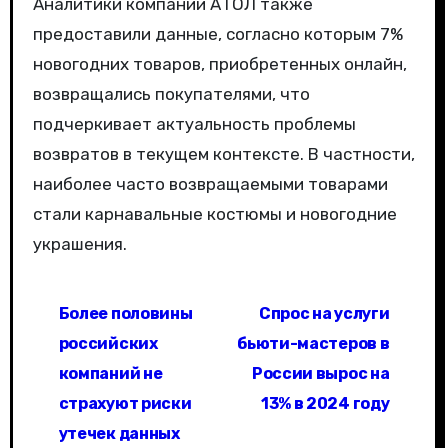
Аналитики компании АТОЛ также
предоставили данные, согласно которым 7%
новогодних товаров, приобретенных онлайн,
возвращались покупателями, что
подчеркивает актуальность проблемы
возвратов в текущем контексте. В частности,
наиболее часто возвращаемыми товарами
стали карнавальные костюмы и новогодние
украшения.
Н
Более половины
Спрос на услуги
а
российских
бьюти-мастеров в
в
компаний не
России вырос на
страхуют риски
13% в 2024 году
и
утечек данных