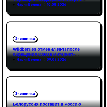
с
здоровые жизненные ориентиры
Мария Белова
10.08.2026
я
м
Экономика
Wildberries отменил ИРП после
обращения Союза Интернет-
Торговли
Мария Белова
09.07.2026
Экономика
Белоруссия поставит в Россию