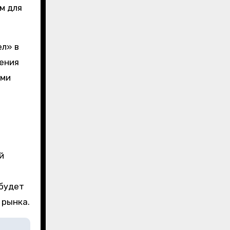
м для
ел» в
ения
ями
й
 будет
 рынка.