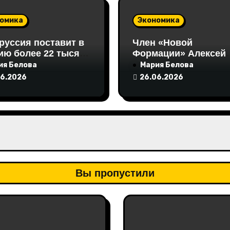
омика
Экономика
руссия поставит в
Член «Новой
ию более 22 тысяч
Формации» Алексей
 кормовых
Хижняк выступил на
ия Белова
Мария Белова
окислот
Неделе российского
06.2026
26.06.2026
ритейла с инициати
по поддержке
социально
ответственного бизн
Вы пропустили