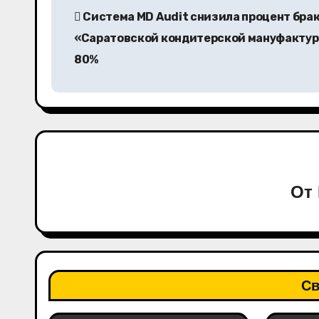
Система MD Audit снизила процент брак
а
«Саратовской кондитерской мануфактур
в
80%
и
г
а
ц
От
и
я
п
о
Св
з