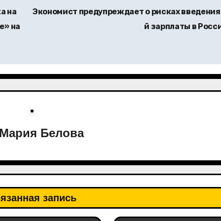
а на
Экономист предупреждает о рисках введения 
е» на
й зарплаты в Росс
Мария Белова
язанная запись