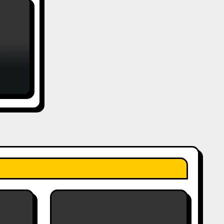
вами
еса