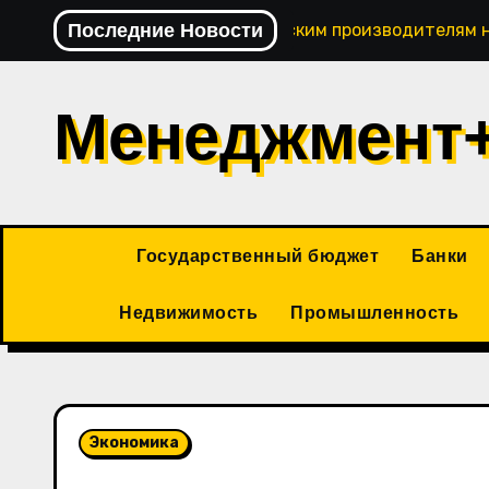
Перейти
Последние Новости
Павел Сумачев: кировским производителям 
к
содержимому
Менеджмент
Государственный бюджет
Банки
Недвижимость
Промышленность
Экономика