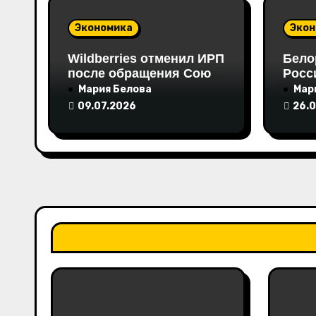
а
Экономика
Экон
п
Wildberries отменил ИРП
Бело
после обращения Союза
Росс
и
Интернет-Торговли
тонн
Мария Белова
Мар
амин
09.07.2026
26.
с
я
м