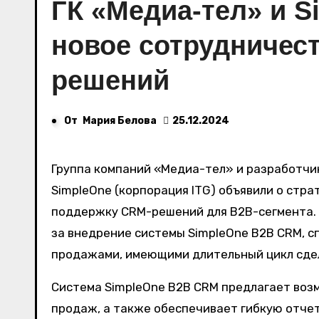
ГК «Медиа-тел» и 
новое сотрудничес
решений
От
Мария Белова
25.12.2024
Группа компаний «Медиа-тел» и разработчик решений для автоматизации сервисных бизнес-процессов
SimpleOne (корпорация ITG) объявили о стр
поддержку CRM-решений для B2B-сегмента. 
за внедрение системы SimpleOne B2B CRM, 
продажами, имеющими длительный цикл сде
Система SimpleOne B2B CRM предлагает воз
продаж, а также обеспечивает гибкую отчет