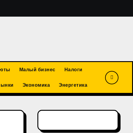
Василий Ракитин: российская золотодобывающая отрасл
люты
Малый бизнес
Налоги
рынки
Экономика
Энергетика