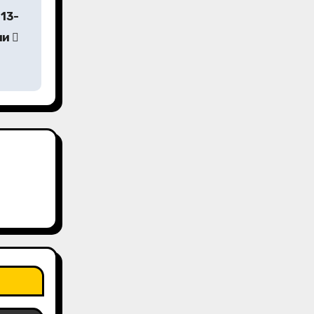
13-
ии