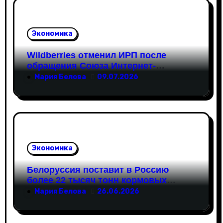
п
и
Экономика
с
Wildberries отменил ИРП после
я
обращения Союза Интернет-
Торговли
Мария Белова
09.07.2026
м
Экономика
Белоруссия поставит в Россию
более 22 тысяч тонн кормовых
аминокислот
Мария Белова
26.06.2026