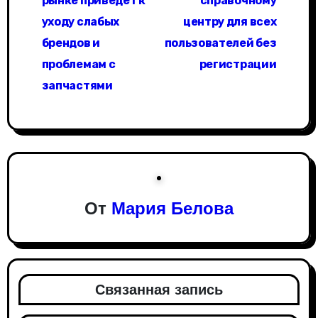
в
рынке приведет к
справочному
уходу слабых
центру для всех
и
брендов и
пользователей без
г
проблемам с
регистрации
а
запчастями
ц
и
я
п
От
Мария Белова
о
з
а
Связанная запись