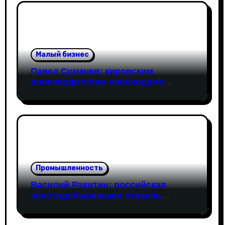
Малый бизнес
Павел Сумачев: кировским
производителям необходимо
открывать путь на федеральный
рынок
Промышленность
Василий Ракитин: российская
золотодобывающая отрасль
адаптировалась к санкциям
благодаря перестройке экспорта и