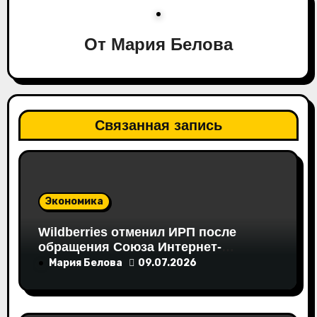
и
От
Мария Белова
я
п
о
Связанная запись
з
а
п
Экономика
и
Wildberries отменил ИРП после
обращения Союза Интернет-
с
Торговли
Мария Белова
09.07.2026
я
м