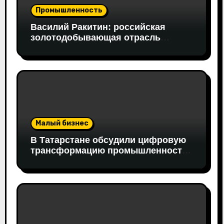
Промышленность
Василий Ракитин: российская
золотодобывающая отрасль
адаптировалась к санкциям
благодаря перестройке экспорта и
технологической устойчивости
Малый бизнес
В Татарстане обсудили цифровую
трансформацию промышленности:
в работе совещания принял
участие вице-президент «Новой
Формации» Руслан Гайнуллин