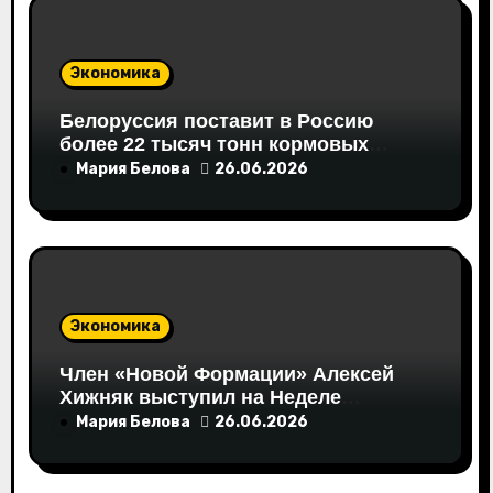
Экономика
Белоруссия поставит в Россию
более 22 тысяч тонн кормовых
аминокислот
Мария Белова
26.06.2026
Экономика
Член «Новой Формации» Алексей
Хижняк выступил на Неделе
российского ритейла с
Мария Белова
26.06.2026
инициативами по поддержке
социально ответственного бизнеса