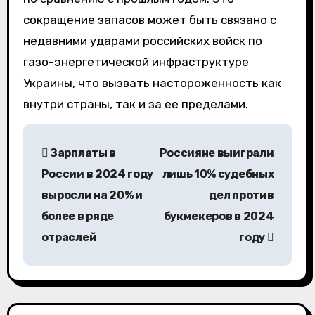
сокращение запасов может быть связано с
недавними ударами российских войск по
газо-энергетической инфраструктуре
Украины, что вызвать настороженность как
внутри страны, так и за ее пределами.
Н
Зарплаты в
Россияне выиграли
а
России в 2024 году
лишь 10% судебных
в
выросли на 20% и
дел против
более в ряде
букмекеров в 2024
и
отраслей
году
г
а
ц