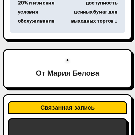
в
20% и изменил
доступность
условия
ценных бумаг для
и
обслуживания
выходных торгов
г
а
ц
и
От
Мария Белова
я
п
о
Связанная запись
з
а