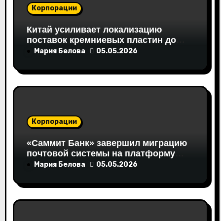
п
Корпорации
и
Китай усиливает локализацию
поставок кремниевых пластин до
с
70%
Мария Белова
05.05.2026
я
м
Корпорации
«Саммит Банк» завершил миграцию
почтовой системы на платформу
CommuniGate Pro
Мария Белова
05.05.2026