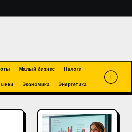
Василий Ракитин: российская золотодобывающая отрасл
люты
Малый бизнес
Налоги
рынки
Экономика
Энергетика