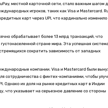
Pay, местной карточной сети, стало важным шагом д
дународных игроков, таких как Visa и Mastercard. R
кредитных карт через UPI, что кардинально изменило
сячно обрабатывает более 13 млрд транзакций, что
й густонаселенной стране мира. Эта успешная систем
 стремящихся сократить зависимость от западных
еждународные компании. Visa и Mastercard были вын
для сотрудничества с финтех-компаниями, чтобы улу
PI. Однако их доля на рынке кредитных карт в Индии
оду, что указывает на серьезное давление со стороны