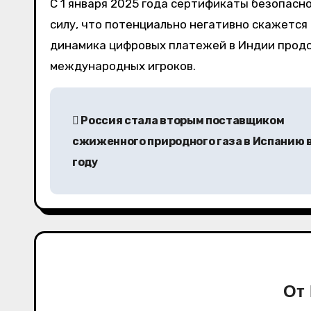
С 1 января 2025 года сертификаты безопасно
силу, что потенциально негативно скажется 
динамика цифровых платежей в Индии продол
международных игроков.
Н
Россия стала вторым поставщиком
а
сжиженного природного газа в Испанию 
в
году
и
г
а
ц
От
и