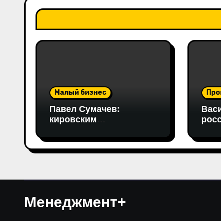
Малый бизнес
Про
Павел Сумачев:
Вас
кировским
рос
производителям
зол
необходимо открывать
отр
путь на федеральный
ада
рынок
сан
пере
тех
уст
Менеджмент+