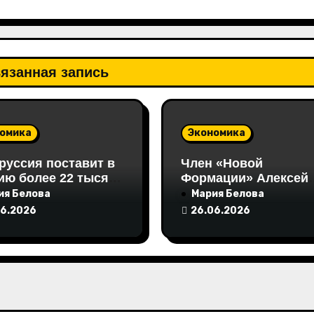
язанная запись
омика
Экономика
руссия поставит в
Член «Новой
ию более 22 тысяч
Формации» Алексей
 кормовых
Хижняк выступил на
ия Белова
Мария Белова
окислот
Неделе российского
06.2026
26.06.2026
ритейла с инициати
по поддержке
социально
ответственного бизн