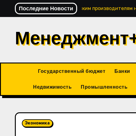
Перейти
Последние Новости
Павел Сумачев: кировским производителям 
к
содержимому
Менеджмент
Государственный бюджет
Банки
Недвижимость
Промышленность
Экономика