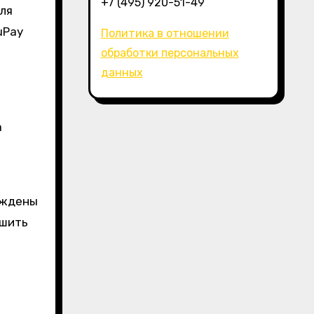
+7 (495) 920-51-49
ля
uPay
Политика в отношении
обработки персональных
данных
а
уждены
чшить