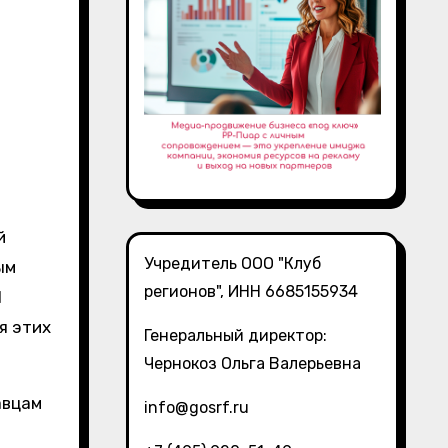
Учредитель ООО "Клуб
ым
регионов", ИНН 6685155934
I
я этих
Генеральный директор:
Чернокоз Ольга Валерьевна
авцам
info@gosrf.ru