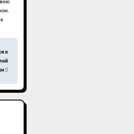
свою
зом,
ля
я к
лой
ки