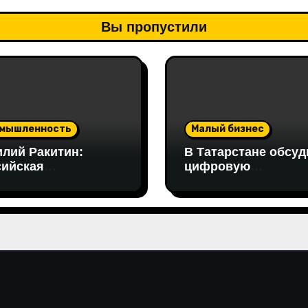
Вы пропустили
мышленность
Малый бизнес
илий Ракитин:
В Татарстане обсуд
сийская
цифровую
отодобывающая
трансформацию
асль
промышленности: 
птировалась к
работе совещания
кциям благодаря
принял участие виц
стройке экспорта и
президент «Новой
нологической
Формации» Руслан
ойчивости
Гайнуллин