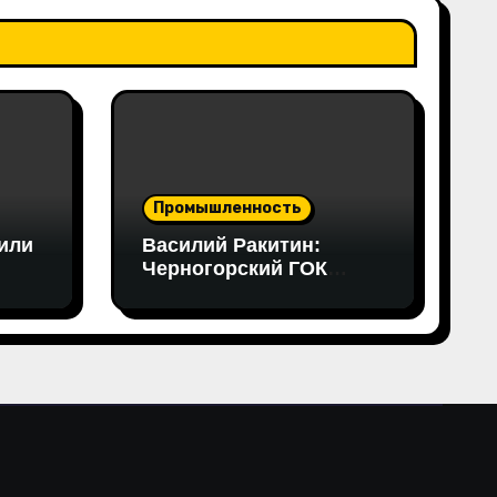
Промышленность
или
Василий Ракитин:
Черногорский ГОК
становится примером
в
нового поколения
российских
е-
горнопромышленных
проектов