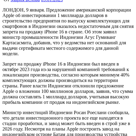
ЛОНДОН, 9 января. Предложение американской корпорации
Apple об инвестировании 1 миллиарда долларов в
строительство предприятия по выпуску комплектующих для
смартфонов в Индонезии оказалось недостаточным для снятия
запрета на продажу iPhone 16 в стране. Об этом заявил
министр промышленности Индонезии Агус Гумиванг
Картасасмита, добавив, что у ведомства нет оснований для
выдачи сертификата местного содержимого для данной
модели.
Запрет на продажу iPhone 16 в Индонезии был введен в
октябре 2023 года из-за нарушений компанией требований к
локализации производства, согласно которым минимум 40%
комплектующих должны производиться на территории
страны. Ранее власти Индонезии отклонили предложение
Apple о вложении 100 миллионов долларов, заявив, что сумма
должна составлять 1 миллиард долларов, учитывая высокую
прибыль компании от продаж на индонезийском рынке.
Министр инвестиций Индонезии Росан Роеслани сообщила,
что детали инвестиционного проекта все еще находятся в
стадии проработки, и завод может быть введен в строй уже в
2026 году. Несмотря на планы Apple построить завод на
индонезийском острове Батам для производства устройства