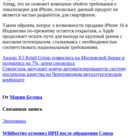
Airtag, это не поможет компании обойти требования о
локализации для iPhone, поскольку данный продукт не
является частью разработок для смартфонов.
Таким образом, вопрос о возможности продажи iPhone 16 в
Индонезии по-прежнему остается открытым, а Apple
продолжает искать пути для выхода на крупный рынок с
высоким потенциалом, сталкиваясь с необходимостью
соответствовать национальным требованиям.
Навигация
Акции X5 Retail Group появились на Московской бирже и
поднялись на 7%, затем снизились
по
Северсталь запускает новую автоматизированную систему
записям
инспекции качества на Череповецком металлургическом
комбинате
От
Мария Белова
Связанная запись
Экономика
Wildberries отменил ИРП после обращения Союза