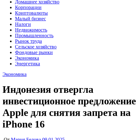
Домашнее хозяйство
Корпорации
Криптовалюты
Малый бизнес
Налоги
Недвижимость
Промышленность
Рынок труда
Сельское хозяйство
Фондовые рынки
Экономика
Энергетика
Экономика
Индонезия отвергла
инвестиционное предложение
Apple для снятия запрета на
iPhone 16
От
Мария Белова
09.01.2025