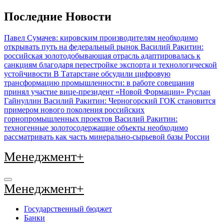
Перейти
Последние Новости
к
содержимому
Павел Сумачев: кировским производителям необходимо
открывать путь на федеральный рынок
Василий Ракитин:
российская золотодобывающая отрасль адаптировалась к
санкциям благодаря перестройке экспорта и технологической
устойчивости
В Татарстане обсудили цифровую
трансформацию промышленности: в работе совещания
принял участие вице-президент «Новой Формации» Руслан
Гайнуллин
Василий Ракитин: Черногорский ГОК становится
примером нового поколения российских
горнопромышленных проектов
Василий Ракитин:
техногенные золотосодержащие объекты необходимо
рассматривать как часть минерально-сырьевой базы России
Менеджмент+
Менеджмент+
Государственный бюджет
Банки