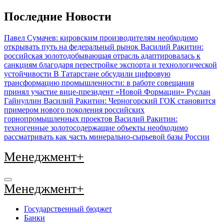
Перейти
Последние Новости
к
содержимому
Павел Сумачев: кировским производителям необходимо
открывать путь на федеральный рынок
Василий Ракитин:
российская золотодобывающая отрасль адаптировалась к
санкциям благодаря перестройке экспорта и технологической
устойчивости
В Татарстане обсудили цифровую
трансформацию промышленности: в работе совещания
принял участие вице-президент «Новой Формации» Руслан
Гайнуллин
Василий Ракитин: Черногорский ГОК становится
примером нового поколения российских
горнопромышленных проектов
Василий Ракитин:
техногенные золотосодержащие объекты необходимо
рассматривать как часть минерально-сырьевой базы России
Менеджмент+
Менеджмент+
Государственный бюджет
Банки