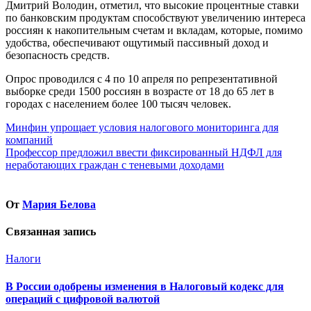
Дмитрий Володин, отметил, что высокие процентные ставки
по банковским продуктам способствуют увеличению интереса
россиян к накопительным счетам и вкладам, которые, помимо
удобства, обеспечивают ощутимый пассивный доход и
безопасность средств.
Опрос проводился с 4 по 10 апреля по репрезентативной
выборке среди 1500 россиян в возрасте от 18 до 65 лет в
городах с населением более 100 тысяч человек.
Навигация
Минфин упрощает условия налогового мониторинга для
компаний
по
Профессор предложил ввести фиксированный НДФЛ для
записям
неработающих граждан с теневыми доходами
От
Мария Белова
Связанная запись
Налоги
В России одобрены изменения в Налоговый кодекс для
операций с цифровой валютой