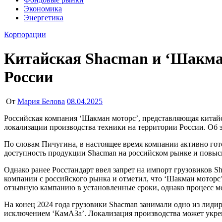
Экономика
Энергетика
Корпорации
Китайская Shacman и ‘Шакман
России
От
Мария Белова
08.04.2025
Российская компания ‘Шакман моторс’, представляющая китайского производителя грузовой техники Shacman, совместно с заводом Shaanxi Heavy Duty Automobile Co. работают над проектом
локализации производства техники на территории России. Об
По словам Пичугина, в настоящее время компании активно гото
доступность продукции Shacman на российском рынке и повыс
Однако ранее Росстандарт ввел запрет на импорт грузовиков S
компании с российского рынка и отметил, что ‘Шакман моторс’
отзывную кампанию в установленные сроки, однако процесс мо
На конец 2024 года грузовики Shacman занимали одно из лидир
исключением ‘КамАЗа’. Локализация производства может укре