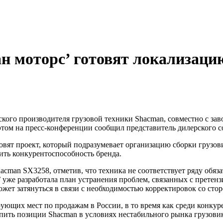
 моторс’ готовят локализацию
 этом на пресс-конференции сообщил представитель дилерского
вят проект, который подразумевает организацию сборки грузови
ить конкурентоспособность бренда.
hacman SX3258, отметив, что техника не соответствует ряду об
 уже разработала план устранения проблем, связанных с претен
жет затянуться в связи с необходимостью корректировок со сто
ующих мест по продажам в России, в то время как среди конкуре
пить позиции Shacman в условиях нестабильного рынка грузови