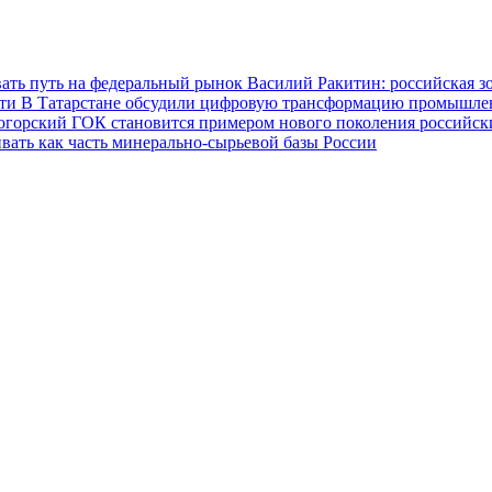
ать путь на федеральный рынок
Василий Ракитин: российская з
сти
В Татарстане обсудили цифровую трансформацию промышленн
огорский ГОК становится примером нового поколения российс
вать как часть минерально-сырьевой базы России