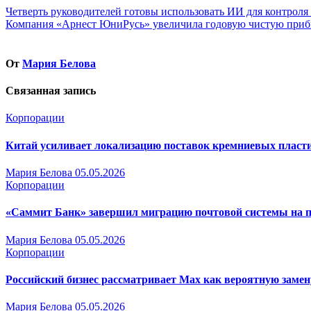
Навигация
Четверть руководителей готовы использовать ИИ для контроля
Компания «Арнест ЮниРусь» увеличила годовую чистую прибыл
по
записям
От
Мария Белова
Связанная запись
Корпорации
Китай усиливает локализацию поставок кремниевых пласт
Мария Белова
05.05.2026
Корпорации
«Саммит Банк» завершил миграцию почтовой системы на 
Мария Белова
05.05.2026
Корпорации
Российский бизнес рассматривает Max как вероятную замен
Мария Белова
05.05.2026