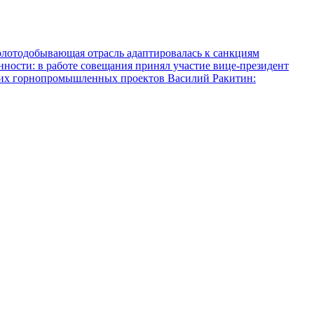
олотодобывающая отрасль адаптировалась к санкциям
ости: в работе совещания принял участие вице-президент
ких горнопромышленных проектов
Василий Ракитин: