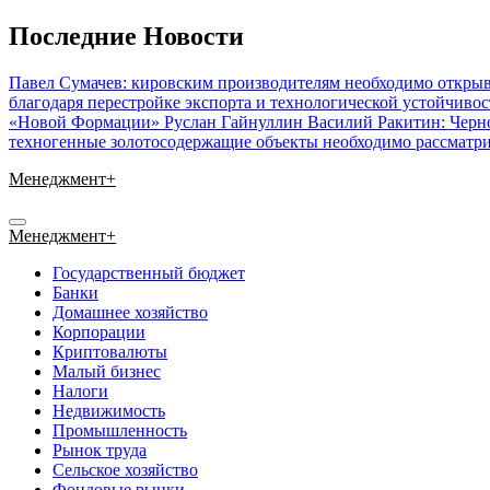
Перейти
Последние Новости
к
содержимому
Павел Сумачев: кировским производителям необходимо открыв
благодаря перестройке экспорта и технологической устойчиво
«Новой Формации» Руслан Гайнуллин
Василий Ракитин: Черн
техногенные золотосодержащие объекты необходимо рассматри
Менеджмент+
Менеджмент+
Государственный бюджет
Банки
Домашнее хозяйство
Корпорации
Криптовалюты
Малый бизнес
Налоги
Недвижимость
Промышленность
Рынок труда
Сельское хозяйство
Фондовые рынки