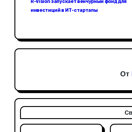
R-Vision запускает венчурный фонд для
а
инвестиций в ИТ-стартапы
в
и
г
а
ц
От
и
я
п
о
Св
з