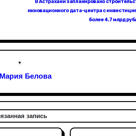
В Астрахани запланировано строительс
инновационного дата-центра с инвестици
более 4,7 млрд ру
Мария Белова
язанная запись