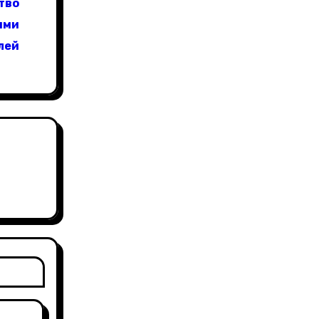
тво
ями
блей