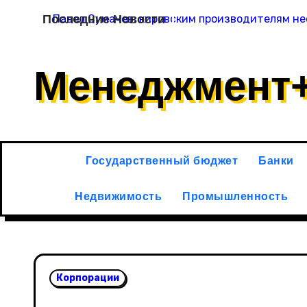
Перейти
Последние Новости
Павел Сумачев: кировским производителям не
к
содержимому
Менеджмент
Государственный бюджет
Банки
Недвижимость
Промышленность
Корпорации