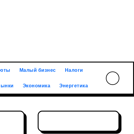
илий Ракитин: российская золотодобывающая отрасль а
люты
Малый бизнес
Налоги
рынки
Экономика
Энергетика