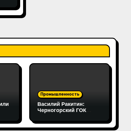
вами
еса
Промышленность
или
Василий Ракитин:
Черногорский ГОК
становится примером
в
нового поколения
российских