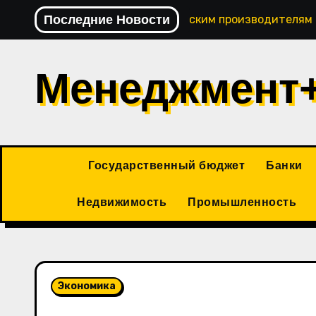
Перейти
Последние Новости
Павел Сумачев: кировским производителям
к
содержимому
Менеджмент
Государственный бюджет
Банки
Недвижимость
Промышленность
Экономика