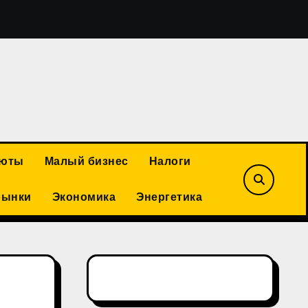
Василий Ракитин: российская золотодобывающая отрас
люты
Малый бизнес
Налоги
рынки
Экономика
Энергетика