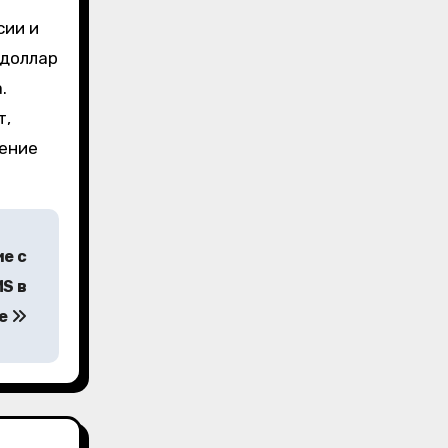
сии и
 доллар
.
т,
жение
е с
S в
ке