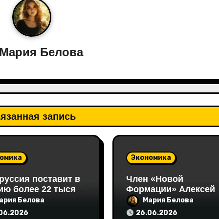
Мария Белова
язанная запись
омика
Экономика
руссия поставит в
Член «Новой
ию более 22 тысяч
Формации» Алексей
 кормовых
Хижняк выступил на
ария Белова
Мария Белова
окислот
Неделе российского
06.2026
26.06.2026