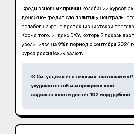
Среди основных причин колебаний курсов эк
денежно-кредитную политику Центрального 
ослабел на фоне протекционистской торгов
Кроме того, индекс DXY, который показывает
увеличился на 9% в период с сентября 2024 
курса российских валют.
Н
Ситуация с ипотечными платежами в 
а
ухудшается: объем просроченной
в
задолженности достиг 102 млрд рублей
и
г
а