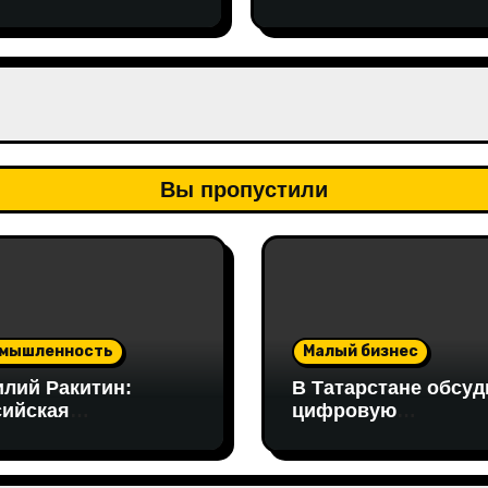
ритейла с инициати
по поддержке
социально
ответственного бизн
Вы пропустили
мышленность
Малый бизнес
илий Ракитин:
В Татарстане обсуд
сийская
цифровую
отодобывающая
трансформацию
асль
промышленности: 
птировалась к
работе совещания