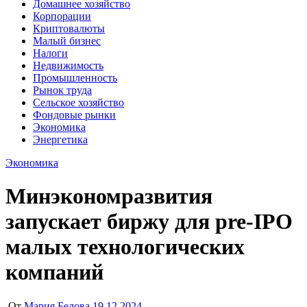
Домашнее хозяйство
Корпорации
Криптовалюты
Малый бизнес
Налоги
Недвижимость
Промышленность
Рынок труда
Сельское хозяйство
Фондовые рынки
Экономика
Энергетика
Экономика
Минэкономразвития
запускает биржу для pre-IPO
малых технологических
компаний
От
Мария Белова
19.12.2024