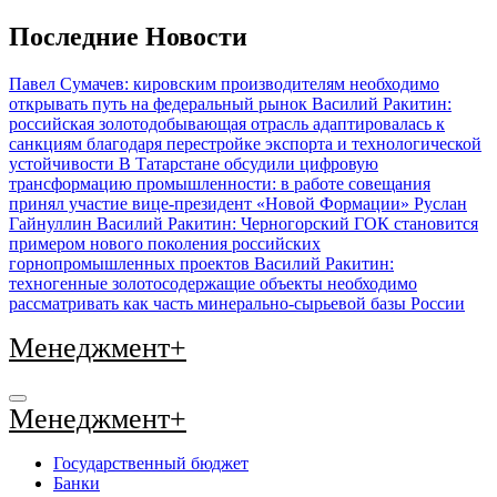
Перейти
Последние Новости
к
содержимому
Павел Сумачев: кировским производителям необходимо
открывать путь на федеральный рынок
Василий Ракитин:
российская золотодобывающая отрасль адаптировалась к
санкциям благодаря перестройке экспорта и технологической
устойчивости
В Татарстане обсудили цифровую
трансформацию промышленности: в работе совещания
принял участие вице-президент «Новой Формации» Руслан
Гайнуллин
Василий Ракитин: Черногорский ГОК становится
примером нового поколения российских
горнопромышленных проектов
Василий Ракитин:
техногенные золотосодержащие объекты необходимо
рассматривать как часть минерально-сырьевой базы России
Менеджмент+
Менеджмент+
Государственный бюджет
Банки