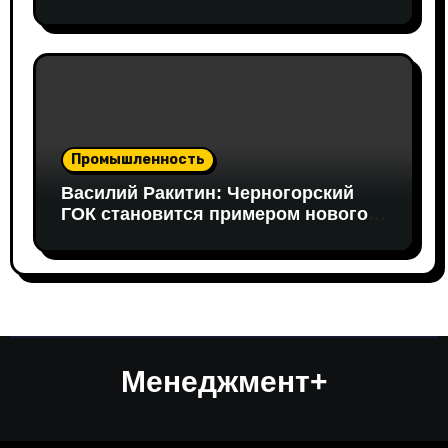
в работе совещания принял
участие вице-президент «Новой
Формации» Руслан Гайнуллин
Промышленность
Василий Ракитин: Черногорский
ГОК становится примером нового
поколения российских
горнопромышленных проектов
Менеджмент+