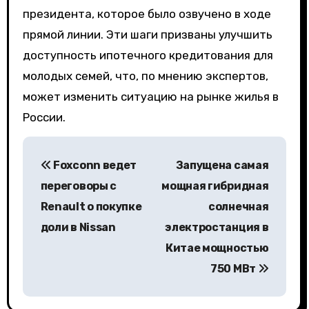
президента, которое было озвучено в ходе
прямой линии. Эти шаги призваны улучшить
доступность ипотечного кредитования для
молодых семей, что, по мнению экспертов,
может изменить ситуацию на рынке жилья в
России.
Н
Foxconn ведет
Запущена самая
а
переговоры с
мощная гибридная
в
Renault о покупке
солнечная
доли в Nissan
электростанция в
и
Китае мощностью
г
750 МВт
а