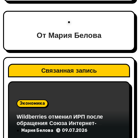
ц
и
я
От
Мария Белова
п
о
з
Связанная запись
а
п
и
Экономика
с
Wildberries отменил ИРП после
обращения Союза Интернет-
я
Торговли
Мария Белова
09.07.2026