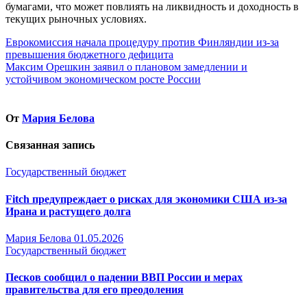
бумагами, что может повлиять на ликвидность и доходность в
текущих рыночных условиях.
Навигация
Еврокомиссия начала процедуру против Финляндии из-за
превышения бюджетного дефицита
по
Максим Орешкин заявил о плановом замедлении и
записям
устойчивом экономическом росте России
От
Мария Белова
Связанная запись
Государственный бюджет
Fitch предупреждает о рисках для экономики США из-за
Ирана и растущего долга
Мария Белова
01.05.2026
Государственный бюджет
Песков сообщил о падении ВВП России и мерах
правительства для его преодоления