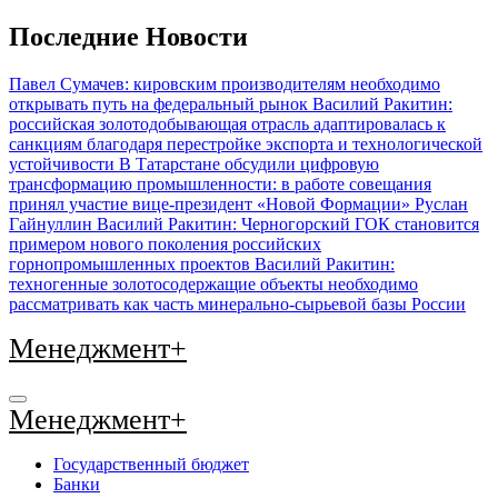
Перейти
Последние Новости
к
содержимому
Павел Сумачев: кировским производителям необходимо
открывать путь на федеральный рынок
Василий Ракитин:
российская золотодобывающая отрасль адаптировалась к
санкциям благодаря перестройке экспорта и технологической
устойчивости
В Татарстане обсудили цифровую
трансформацию промышленности: в работе совещания
принял участие вице-президент «Новой Формации» Руслан
Гайнуллин
Василий Ракитин: Черногорский ГОК становится
примером нового поколения российских
горнопромышленных проектов
Василий Ракитин:
техногенные золотосодержащие объекты необходимо
рассматривать как часть минерально-сырьевой базы России
Менеджмент+
Менеджмент+
Государственный бюджет
Банки