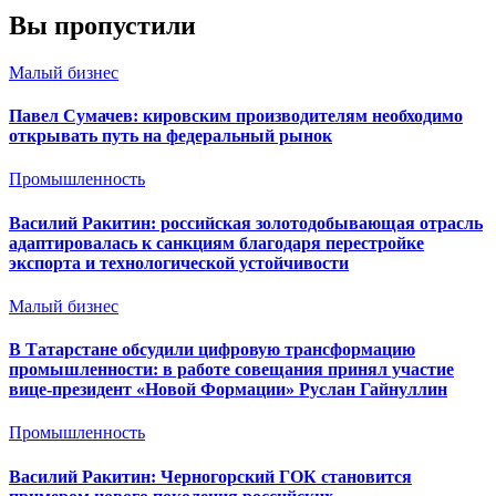
Вы пропустили
Малый бизнес
Павел Сумачев: кировским производителям необходимо
открывать путь на федеральный рынок
Промышленность
Василий Ракитин: российская золотодобывающая отрасль
адаптировалась к санкциям благодаря перестройке
экспорта и технологической устойчивости
Малый бизнес
В Татарстане обсудили цифровую трансформацию
промышленности: в работе совещания принял участие
вице-президент «Новой Формации» Руслан Гайнуллин
Промышленность
Василий Ракитин: Черногорский ГОК становится