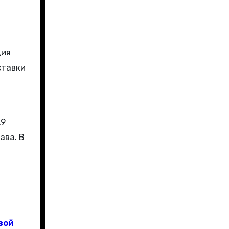
дия
ставки
,9
ава. В
вой