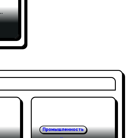
вами
еса
Промышленность