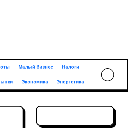
илий Ракитин: российская золотодобывающая отрасль а
люты
Малый бизнес
Налоги
рынки
Экономика
Энергетика