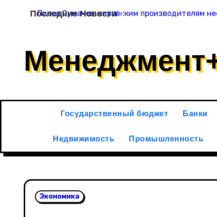
Перейти
Последние Новости
Павел Сумачев: кировским производителям не
к
содержимому
Менеджмент
Государственный бюджет
Банки
Недвижимость
Промышленность
Экономика