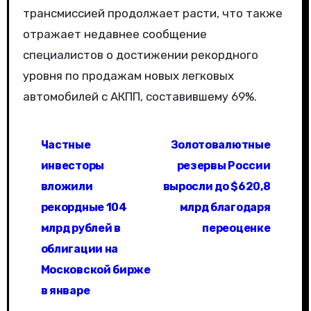
трансмиссией продолжает расти, что также
отражает недавнее сообщение
специалистов о достижении рекордного
уровня по продажам новых легковых
автомобилей с АКПП, составившему 69%.
Н
Частные
Золотовалютные
а
инвесторы
резервы России
в
вложили
выросли до $620,8
рекордные 104
млрд благодаря
и
млрд рублей в
переоценке
г
облигации на
а
Московской бирже
в январе
ц