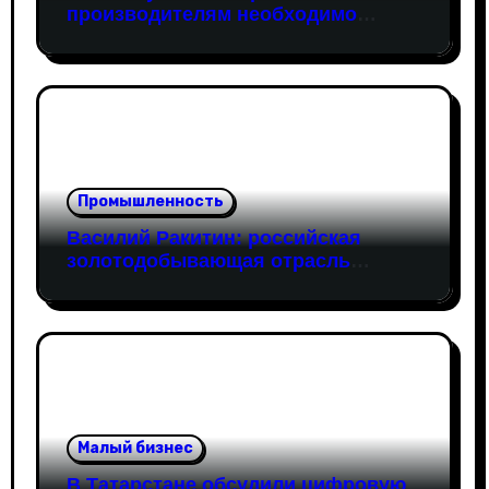
производителям необходимо
открывать путь на федеральный
рынок
Промышленность
Василий Ракитин: российская
золотодобывающая отрасль
адаптировалась к санкциям
благодаря перестройке экспорта и
технологической устойчивости
Малый бизнес
В Татарстане обсудили цифровую