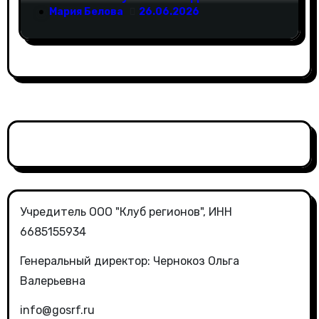
российского ритейла с
Мария Белова
26.06.2026
инициативами по поддержке
социально ответственного бизнеса
Учредитель ООО "Клуб регионов", ИНН
6685155934
Генеральный директор: Чернокоз Ольга
Валерьевна
info@gosrf.ru