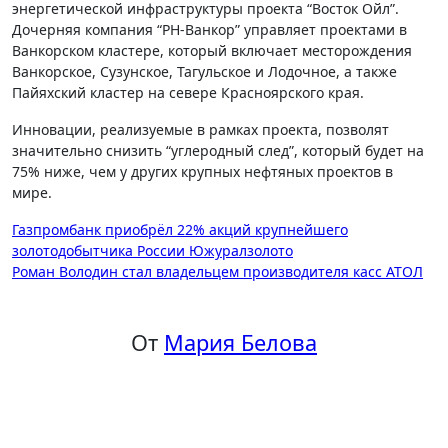
энергетической инфраструктуры проекта “Восток Ойл”.
Дочерняя компания “РН-Ванкор” управляет проектами в
Ванкорском кластере, который включает месторождения
Ванкорское, Сузунское, Тагульское и Лодочное, а также
Пайяхский кластер на севере Красноярского края.
Инновации, реализуемые в рамках проекта, позволят
значительно снизить “углеродный след”, который будет на
75% ниже, чем у других крупных нефтяных проектов в
мире.
Навигация
Газпромбанк приобрёл 22% акций крупнейшего
золотодобытчика России Южуралзолото
по
Роман Володин стал владельцем производителя касс АТОЛ
записям
От
Мария Белова