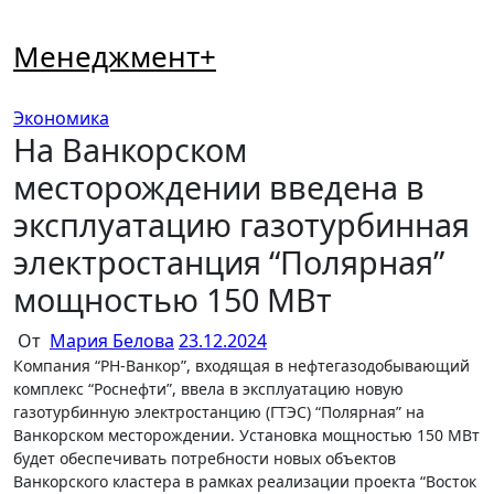
Перейти
к
Менеджмент+
содержимому
Экономика
На Ванкорском
месторождении введена в
эксплуатацию газотурбинная
электростанция “Полярная”
мощностью 150 МВт
От
Мария Белова
23.12.2024
Компания “РН-Ванкор”, входящая в нефтегазодобывающий
комплекс “Роснефти”, ввела в эксплуатацию новую
газотурбинную электростанцию (ГТЭС) “Полярная” на
Ванкорском месторождении. Установка мощностью 150 МВт
будет обеспечивать потребности новых объектов
Ванкорского кластера в рамках реализации проекта “Восток