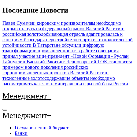
Перейти
Последние Новости
к
содержимому
Павел Сумачев: кировским производителям необходимо
открывать путь на федеральный рынок
Василий Ракитин:
российская золотодобывающая отрасль адаптировалась к
санкциям благодаря перестройке экспорта и технологической
устойчивости
В Татарстане обсудили цифровую
трансформацию промышленности: в работе совещания
принял участие вице-президент «Новой Формации» Руслан
Гайнуллин
Василий Ракитин: Черногорский ГОК становится
примером нового поколения российских
горнопромышленных проектов
Василий Ракитин:
техногенные золотосодержащие объекты необходимо
рассматривать как часть минерально-сырьевой базы России
Менеджмент+
Менеджмент+
Государственный бюджет
Банки