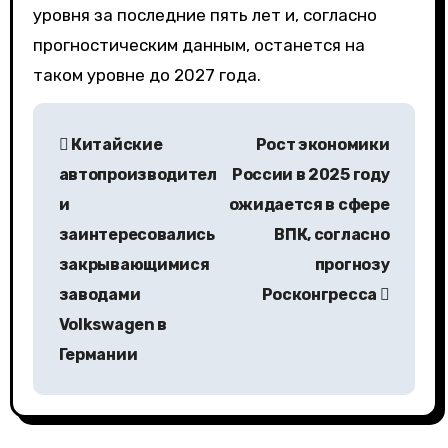
уровня за последние пять лет и, согласно
прогностическим данным, останется на
таком уровне до 2027 года.
Н
Китайские
Рост экономики
а
автопроизводител
России в 2025 году
в
и
ожидается в сфере
заинтересовались
ВПК, согласно
и
закрывающимися
прогнозу
г
заводами
Росконгресса
а
Volkswagen в
Германии
ц
и