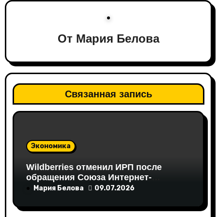
я
п
От
Мария Белова
о
з
а
Связанная запись
п
и
с
Экономика
я
Wildberries отменил ИРП после
м
обращения Союза Интернет-
Торговли
Мария Белова
09.07.2026