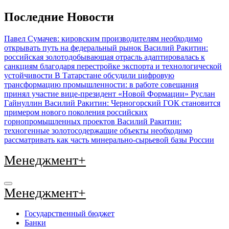
Перейти
Последние Новости
к
содержимому
Павел Сумачев: кировским производителям необходимо
открывать путь на федеральный рынок
Василий Ракитин:
российская золотодобывающая отрасль адаптировалась к
санкциям благодаря перестройке экспорта и технологической
устойчивости
В Татарстане обсудили цифровую
трансформацию промышленности: в работе совещания
принял участие вице-президент «Новой Формации» Руслан
Гайнуллин
Василий Ракитин: Черногорский ГОК становится
примером нового поколения российских
горнопромышленных проектов
Василий Ракитин:
техногенные золотосодержащие объекты необходимо
рассматривать как часть минерально-сырьевой базы России
Менеджмент+
Менеджмент+
Государственный бюджет
Банки