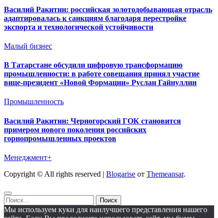
Василий Ракитин: российская золотодобывающая отрасль
адаптировалась к санкциям благодаря перестройке
экспорта и технологической устойчивости
Малый бизнес
В Татарстане обсудили цифровую трансформацию
промышленности: в работе совещания принял участие
вице-президент «Новой Формации» Руслан Гайнуллин
Промышленность
Василий Ракитин: Черногорский ГОК становится
примером нового поколения российских
горнопромышленных проектов
Менеджмент+
Copyright © All rights reserved
|
Blogarise
от
Themeansar
.
Найти:
Мы используем куки для наилучшего представления нашего