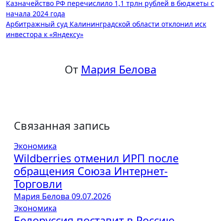
Навигация
Казначейство РФ перечислило 1,1 трлн рублей в бюджеты с
начала 2024 года
по
Арбитражный суд Калининградской области отклонил иск
записям
инвестора к «Яндексу»
От
Мария Белова
Связанная запись
Экономика
Wildberries отменил ИРП после
обращения Союза Интернет-
Торговли
Мария Белова
09.07.2026
Экономика
Белоруссия поставит в Россию