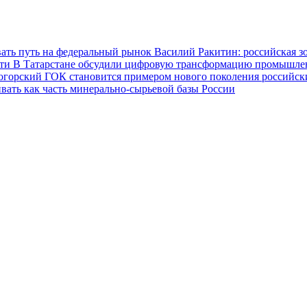
ать путь на федеральный рынок
Василий Ракитин: российская з
сти
В Татарстане обсудили цифровую трансформацию промышленн
огорский ГОК становится примером нового поколения российс
вать как часть минерально-сырьевой базы России