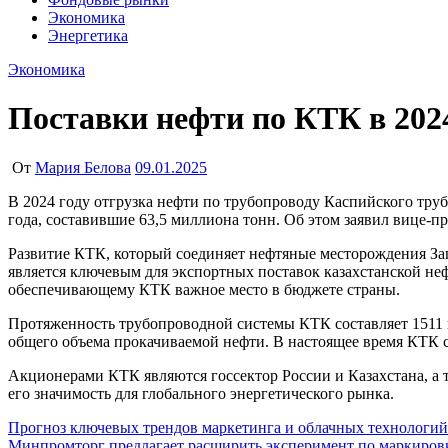
Экономика
Энергетика
Экономика
Поставки нефти по КТК в 2024
От
Мария Белова
09.01.2025
В 2024 году отгрузка нефти по трубопроводу Каспийского трубопроводного консорциума (КТК) запланирована на уровне 64,4 миллиона тонн, что на 1,4% превышает показатели прошлого
года, составившие 63,5 миллиона тонн. Об этом заявил вице-
Развитие КТК, который соединяет нефтяные месторождения За
является ключевым для экспортных поставок казахстанской не
обеспечивающему КТК важное место в бюджете страны.
Протяженность трубопроводной системы КТК составляет 1511 
общего объема прокачиваемой нефти. В настоящее время КТК сп
Акционерами КТК являются госсектор России и Казахстана, а
его значимость для глобального энергетического рынка.
Навигация
Прогноз ключевых трендов маркетинга и облачных технологий 
Минпромторг предлагает расширить эксперимент по маркиров