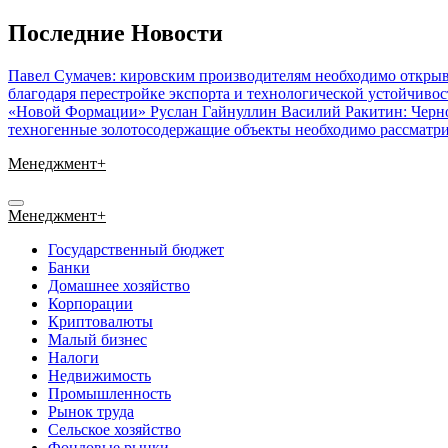
Перейти
Последние Новости
к
содержимому
Павел Сумачев: кировским производителям необходимо открыв
благодаря перестройке экспорта и технологической устойчиво
«Новой Формации» Руслан Гайнуллин
Василий Ракитин: Черн
техногенные золотосодержащие объекты необходимо рассматри
Менеджмент+
Менеджмент+
Государственный бюджет
Банки
Домашнее хозяйство
Корпорации
Криптовалюты
Малый бизнес
Налоги
Недвижимость
Промышленность
Рынок труда
Сельское хозяйство
Фондовые рынки