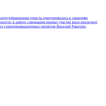
олотодобывающая отрасль адаптировалась к санкциям
ости: в работе совещания принял участие вице-президент
ких горнопромышленных проектов
Василий Ракитин: