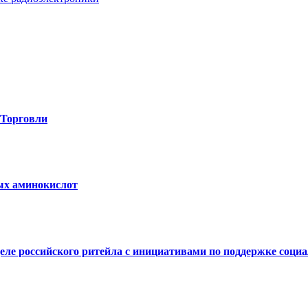
-Торговли
вых аминокислот
е российского ритейла с инициативами по поддержке социал