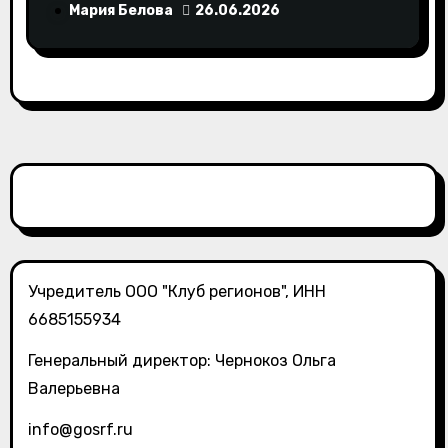
российского ритейла с
Мария Белова
26.06.2026
инициативами по поддержке
социально ответственного бизнеса
Учредитель ООО "Клуб регионов", ИНН
6685155934
Генеральный директор: Чернокоз Ольга
Валерьевна
info@gosrf.ru