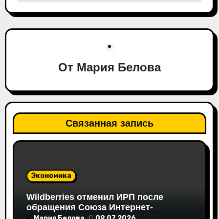
ц
и
я
От
Мария Белова
п
о
з
Связанная запись
а
п
и
Экономика
с
Wildberries отменил ИРП после
обращения Союза Интернет-
Торговли
Мария Белова
09.07.2026