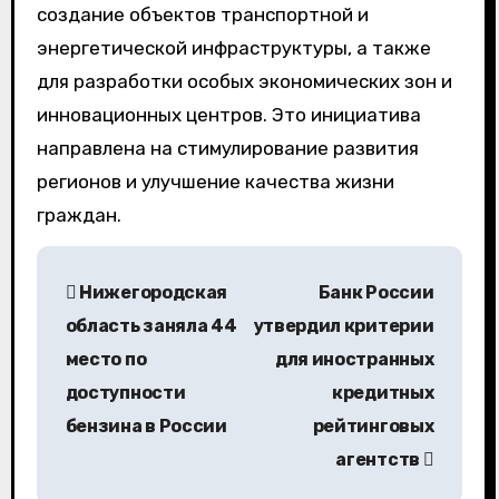
создание объектов транспортной и
энергетической инфраструктуры, а также
для разработки особых экономических зон и
инновационных центров. Это инициатива
направлена на стимулирование развития
регионов и улучшение качества жизни
граждан.
Н
Нижегородская
Банк России
а
область заняла 44
утвердил критерии
в
место по
для иностранных
доступности
кредитных
и
бензина в России
рейтинговых
г
агентств
а