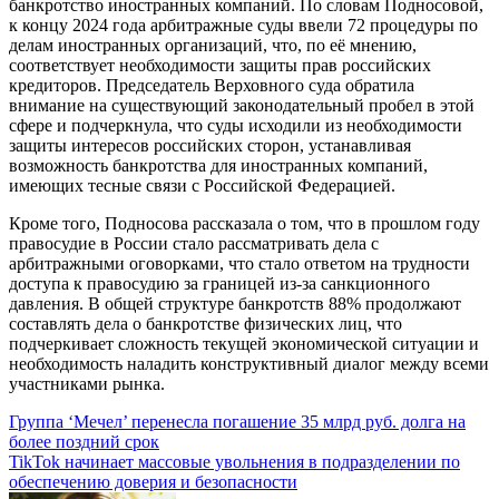
банкротство иностранных компаний. По словам Подносовой,
к концу 2024 года арбитражные суды ввели 72 процедуры по
делам иностранных организаций, что, по её мнению,
соответствует необходимости защиты прав российских
кредиторов. Председатель Верховного суда обратила
внимание на существующий законодательный пробел в этой
сфере и подчеркнула, что суды исходили из необходимости
защиты интересов российских сторон, устанавливая
возможность банкротства для иностранных компаний,
имеющих тесные связи с Российской Федерацией.
Кроме того, Подносова рассказала о том, что в прошлом году
правосудие в России стало рассматривать дела с
арбитражными оговорками, что стало ответом на трудности
доступа к правосудию за границей из-за санкционного
давления. В общей структуре банкротств 88% продолжают
составлять дела о банкротстве физических лиц, что
подчеркивает сложность текущей экономической ситуации и
необходимость наладить конструктивный диалог между всеми
участниками рынка.
Навигация
Группа ‘Мечел’ перенесла погашение 35 млрд руб. долга на
более поздний срок
по
TikTok начинает массовые увольнения в подразделении по
записям
обеспечению доверия и безопасности