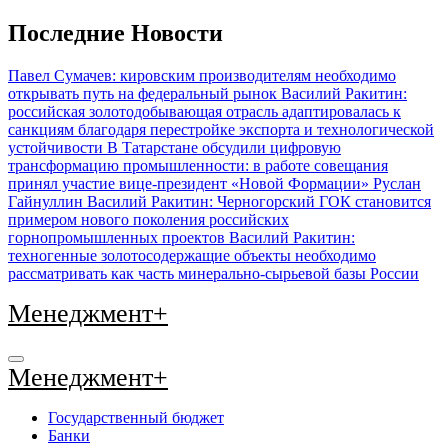
Перейти
Последние Новости
к
содержимому
Павел Сумачев: кировским производителям необходимо
открывать путь на федеральный рынок
Василий Ракитин:
российская золотодобывающая отрасль адаптировалась к
санкциям благодаря перестройке экспорта и технологической
устойчивости
В Татарстане обсудили цифровую
трансформацию промышленности: в работе совещания
принял участие вице-президент «Новой Формации» Руслан
Гайнуллин
Василий Ракитин: Черногорский ГОК становится
примером нового поколения российских
горнопромышленных проектов
Василий Ракитин:
техногенные золотосодержащие объекты необходимо
рассматривать как часть минерально-сырьевой базы России
Менеджмент+
Менеджмент+
Государственный бюджет
Банки