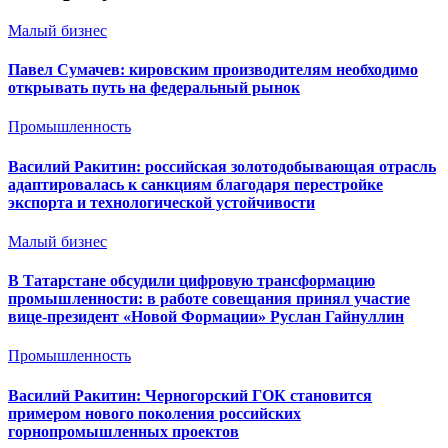
Малый бизнес
Павел Сумачев: кировским производителям необходимо
открывать путь на федеральный рынок
Промышленность
Василий Ракитин: российская золотодобывающая отрасль
адаптировалась к санкциям благодаря перестройке
экспорта и технологической устойчивости
Малый бизнес
В Татарстане обсудили цифровую трансформацию
промышленности: в работе совещания принял участие
вице-президент «Новой Формации» Руслан Гайнуллин
Промышленность
Василий Ракитин: Черногорский ГОК становится
примером нового поколения российских
горнопромышленных проектов