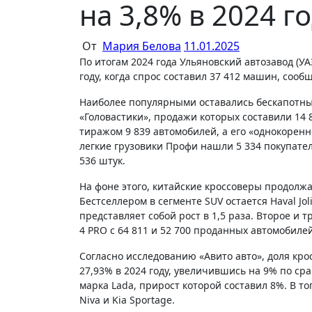
на 3,8% в 2024 г
От
Мария Белова
11.01.2025
По итогам 2024 года Ульяновский автозавод (УАЗ) реализовал 35 975 автомобилей, что на 3,8% меньше, чем в 2023
году, когда спрос составил 37 412 машин, сооб
Наиболее популярными оставались бескапотные
«Головастики», продажи которых составили 14
тиражом 9 839 автомобилей, а его «однокоренн
легкие грузовики Профи нашли 5 334 покупател
536 штук.
На фоне этого, китайские кроссоверы продол
Бестселлером в сегменте SUV остается Haval Jol
представляет собой рост в 1,5 раза. Второе и 
4 PRO с 64 811 и 52 700 проданных автомобиле
Согласно исследованию «Авито авто», доля кр
27,93% в 2024 году, увеличившись на 9% по с
марка Lada, прирост которой составил 8%. В то
Niva и Kia Sportage.