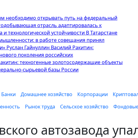
ям необходимо открывать путь на федеральный
отодобывающая отрасль адаптировалась к
а и технологической устойчивости
В Татарстане
ышленности: в работе совещания принял
и» Руслан Гайнуллин
Василий Ракитин:
нового поколения российских
Ракитин: техногенные золотосодержащие объекты
нерально-сырьевой базы России
Банки
Домашнее хозяйство
Корпорации
Криптова
енность
Рынок труда
Сельское хозяйство
Фондовые
ского автозавода упа