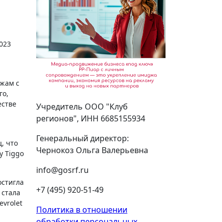
ажам с
го,
естве
Учредитель ООО "Клуб
регионов", ИНН 6685155934
Генеральный директор:
, что
Чернокоз Ольга Валерьевна
y Tiggo
info@gosrf.ru
остигла
+7 (495) 920-51-49
 стала
evrolet
Политика в отношении
обработки персональных