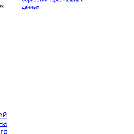
ка
данных
ей
на
го