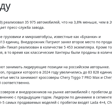
оду
щает пресс-служба завода.
 грузовики и микроавтобусы, известные как «Буханки» и
 813 единиц. Внедорожник Патриот занял второе место по прод
ой» Пикап реализован в количестве 5 453 экземпляра. Кроме то
я, в то время как классические Хантеры были проданы в колич
жают занимать лидирующие позиции на российском авторынке.
ion, продажи которого в 2024 году увеличились до 83 828 единиц
третье места занимают кроссоверы Chery Tiggo 7 PRO Max и Cher
й соответственно.
оссоверов и внедорожников на рынке автомобилей с пробегом д
равнению с предыдущим годом. Лидером по динамике в сегменте
п-5 самых продаваемых моделей с пробегом входят Lada 4×4, Ch