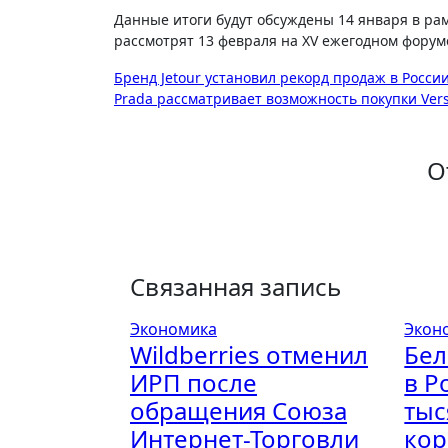
Данные итоги будут обсуждены 14 января в ра
рассмотрят 13 февраля на XV ежегодном форуме
Навигация
Бренд Jetour установил рекорд продаж в России
Prada рассматривает возможность покупки Versa
по
записям
О
Связанная запись
Экономика
Экон
Wildberries отменил
Бел
ИРП после
в Р
обращения Союза
тыс
Интернет-Торговли
ко