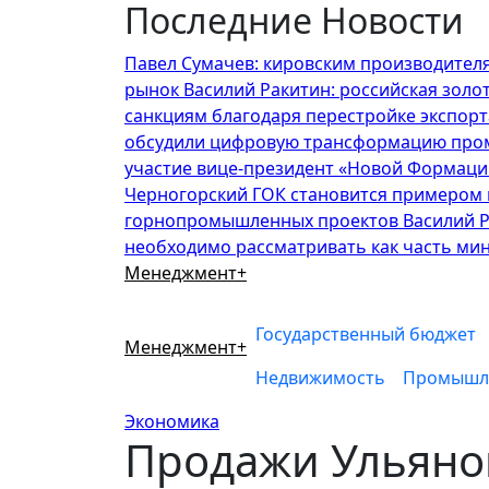
Последние Новости
Перейти
к
Павел Сумачев: кировским производител
содержимому
рынок
Василий Ракитин: российская зол
санкциям благодаря перестройке экспорт
обсудили цифровую трансформацию пром
участие вице-президент «Новой Формаци
Черногорский ГОК становится примером 
горнопромышленных проектов
Василий 
необходимо рассматривать как часть ми
Менеджмент+
Государственный бюджет
Менеджмент+
Недвижимость
Промышл
Экономика
Продажи Ульянов