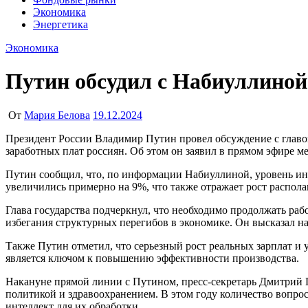
Экономика
Энергетика
Экономика
Путин обсудил с Набиуллиной
От
Мария Белова
19.12.2024
Президент России Владимир Путин провел обсуждение с главой Центрального банка России Эльвирой Набиуллиной относительно текущего уровня инфляции в стране и динамики реальных
заработных плат россиян. Об этом он заявил в прямом эфире 
Путин сообщил, что, по информации Набиуллиной, уровень инфл
увеличились примерно на 9%, что также отражает рост распола
Глава государства подчеркнул, что необходимо продолжать ра
избегания структурных перегибов в экономике. Он высказал на
Также Путин отметил, что серьезный рост реальных зарплат и
является ключом к повышению эффективности производства.
Накануне прямой линии с Путином, пресс-секретарь Дмитрий П
политикой и здравоохранением. В этом году количество вопр
интеллект для их обработки.