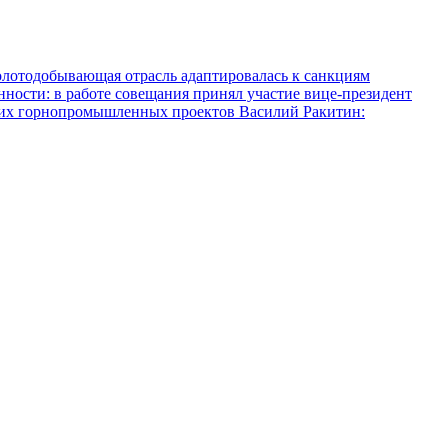
олотодобывающая отрасль адаптировалась к санкциям
ости: в работе совещания принял участие вице-президент
ких горнопромышленных проектов
Василий Ракитин: