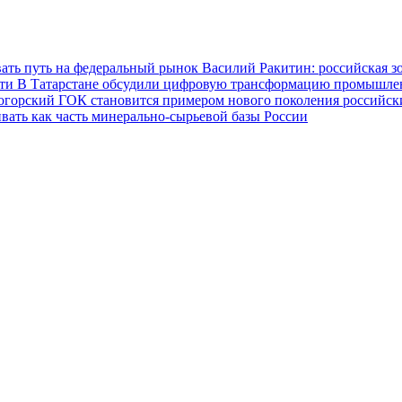
ать путь на федеральный рынок
Василий Ракитин: российская з
сти
В Татарстане обсудили цифровую трансформацию промышленн
огорский ГОК становится примером нового поколения российс
вать как часть минерально-сырьевой базы России