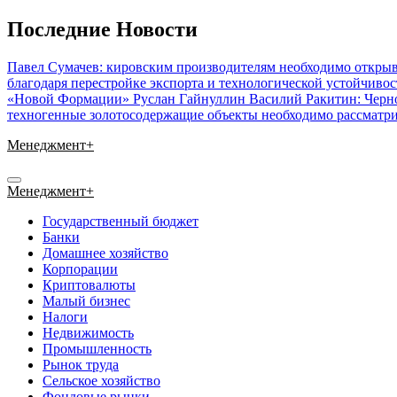
Перейти
Последние Новости
к
содержимому
Павел Сумачев: кировским производителям необходимо открыв
благодаря перестройке экспорта и технологической устойчиво
«Новой Формации» Руслан Гайнуллин
Василий Ракитин: Черн
техногенные золотосодержащие объекты необходимо рассматри
Менеджмент+
Менеджмент+
Государственный бюджет
Банки
Домашнее хозяйство
Корпорации
Криптовалюты
Малый бизнес
Налоги
Недвижимость
Промышленность
Рынок труда
Сельское хозяйство
Фондовые рынки