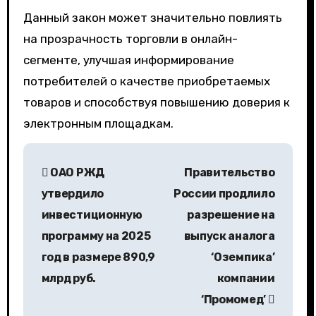
Данный закон может значительно повлиять
на прозрачность торговли в онлайн-
сегменте, улучшая информирование
потребителей о качестве приобретаемых
товаров и способствуя повышению доверия к
электронным площадкам.
Н
ОАО РЖД
Правительство
а
утвердило
России продлило
в
инвестиционную
разрешение на
программу на 2025
выпуск аналога
и
год в размере 890,9
‘Оземпика’
г
млрд руб.
компании
а
‘Промомед’