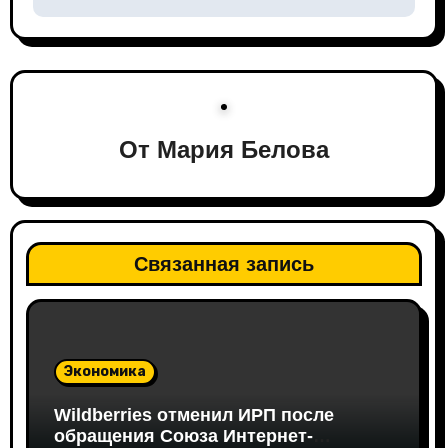
ц
и
я
п
От
Мария Белова
о
з
а
Связанная запись
п
и
Экономика
с
Wildberries отменил ИРП после
я
обращения Союза Интернет-