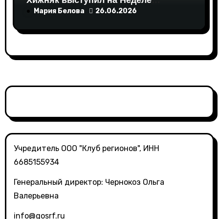
Хижняк выступил на Неделе
российского ритейла с
Мария Белова
26.06.2026
инициативами по поддержке
социально ответственного бизнеса
Учредитель ООО "Клуб регионов", ИНН
6685155934
Генеральный директор: Чернокоз Ольга
Валерьевна
info@gosrf.ru