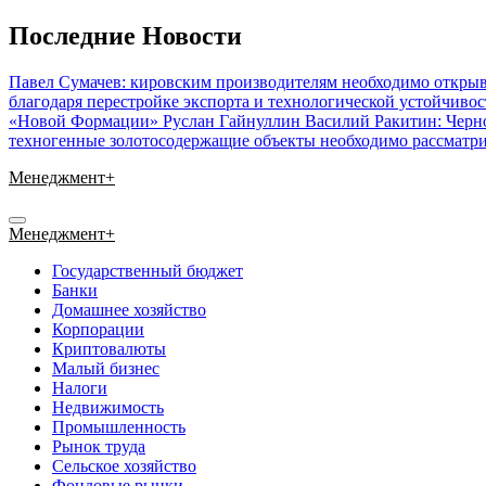
Перейти
Последние Новости
к
содержимому
Павел Сумачев: кировским производителям необходимо открыв
благодаря перестройке экспорта и технологической устойчиво
«Новой Формации» Руслан Гайнуллин
Василий Ракитин: Черн
техногенные золотосодержащие объекты необходимо рассматри
Менеджмент+
Менеджмент+
Государственный бюджет
Банки
Домашнее хозяйство
Корпорации
Криптовалюты
Малый бизнес
Налоги
Недвижимость
Промышленность
Рынок труда
Сельское хозяйство
Фондовые рынки