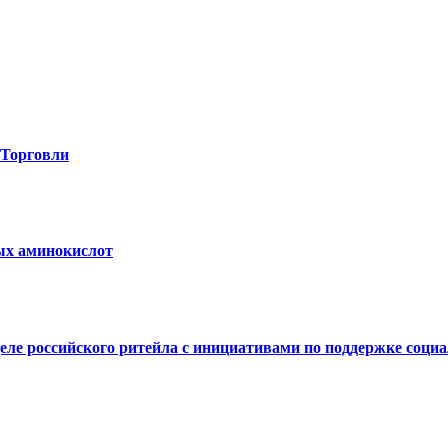
-Торговли
вых аминокислот
е российского ритейла с инициативами по поддержке социал