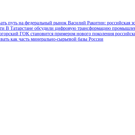
ать путь на федеральный рынок
Василий Ракитин: российская з
сти
В Татарстане обсудили цифровую трансформацию промышленн
огорский ГОК становится примером нового поколения российс
вать как часть минерально-сырьевой базы России