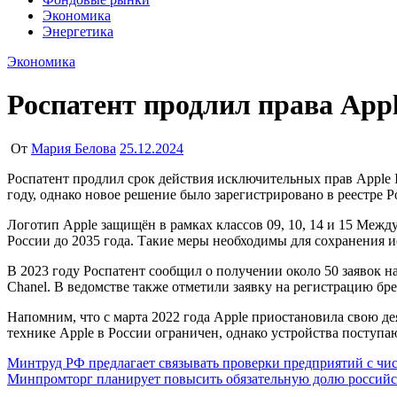
Экономика
Энергетика
Экономика
Роспатент продлил права Appl
От
Мария Белова
25.12.2024
Роспатент продлил срок действия исключительных прав Apple Inc. на логотип с надкусанным яблоком в России до весны 2035 года. Ранее срок действия логотипа должен был истечь в 2025
году, однако новое решение было зарегистрировано в реестре Ро
Логотип Apple защищён в рамках классов 09, 10, 14 и 15 Межд
России до 2035 года. Такие меры необходимы для сохранения
В 2023 году Роспатент сообщил о получении около 50 заявок 
Chanel. В ведомстве также отметили заявку на регистрацию бре
Напомним, что с марта 2022 года Apple приостановила свою де
технике Apple в России ограничен, однако устройства поступаю
Навигация
Минтруд РФ предлагает связывать проверки предприятий с чи
Минпромторг планирует повысить обязательную долю российск
по