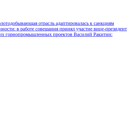
олотодобывающая отрасль адаптировалась к санкциям
ости: в работе совещания принял участие вице-президент
ких горнопромышленных проектов
Василий Ракитин: