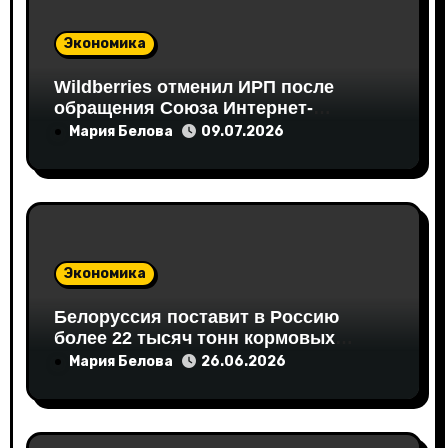
и
Экономика
с
Wildberries отменил ИРП после
я
обращения Союза Интернет-
Торговли
Мария Белова
09.07.2026
м
Экономика
Белоруссия поставит в Россию
более 22 тысяч тонн кормовых
аминокислот
Мария Белова
26.06.2026