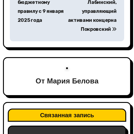
бюджетному
Лабинский,
и
правилу с 9 января
управляющий
г
2025 года
активами концерна
а
Покровский
ц
и
я
п
От
Мария Белова
о
з
а
Связанная запись
п