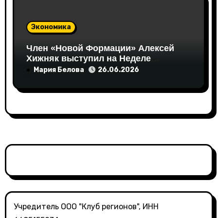
Экономика
Член «Новой Формации» Алексей
Хижняк выступил на Неделе
российского ритейла с
Мария Белова
26.06.2026
инициативами по поддержке
социально ответственного бизнеса
Учредитель ООО "Клуб регионов", ИНН