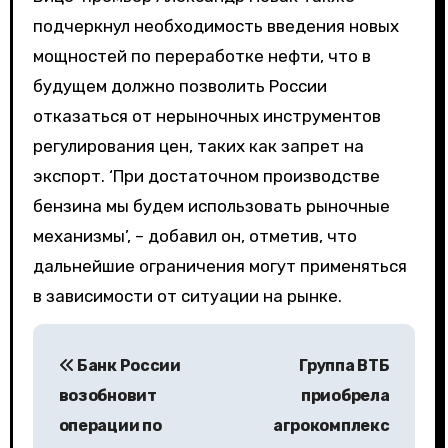
подчеркнул необходимость введения новых
мощностей по переработке нефти, что в
будущем должно позволить России
отказаться от нерыночных инструментов
регулирования цен, таких как запрет на
экспорт. ‘При достаточном производстве
бензина мы будем использовать рыночные
механизмы’, – добавил он, отметив, что
дальнейшие ограничения могут применяться
в зависимости от ситуации на рынке.
Н
Банк России
Группа ВТБ
а
возобновит
приобрела
в
операции по
агрокомплекс