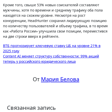
Кроме того, свыше 53% новых соискателей составляют
мужчины, хотя по времени и среднему трафику оба пола
находятся на схожем уровне. Несмотря на рост
конкуренции, HeadHunter сохранил лидирующую позицию
по количеству пользователей и объему трафика, в то время
как «Работа России» улучшила свои позиции, переместився
на две строки вверх в рейтинге.
Навигация
ВТБ прогнозирует ключевую ставку ЦБ на уровне 21% в
2025 году
по
Content AI меняет структуру собственности: 99% акций
записям
теперь у российского юридического лица
От
Мария Белова
Связанная запись