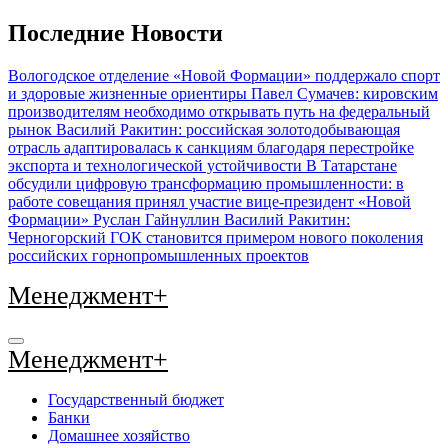
Перейти
Последние Новости
к
содержимому
Вологодское отделение «Новой Формации» поддержало спорт
и здоровые жизненные ориентиры
Павел Сумачев: кировским
производителям необходимо открывать путь на федеральный
рынок
Василий Ракитин: российская золотодобывающая
отрасль адаптировалась к санкциям благодаря перестройке
экспорта и технологической устойчивости
В Татарстане
обсудили цифровую трансформацию промышленности: в
работе совещания принял участие вице-президент «Новой
Формации» Руслан Гайнуллин
Василий Ракитин:
Черногорский ГОК становится примером нового поколения
российских горнопромышленных проектов
Менеджмент+
Менеджмент+
Государственный бюджет
Банки
Домашнее хозяйство