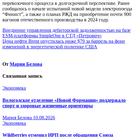
перевозочного процесса в долгосрочной перспективе. Ранее
сообщалось о начале испытаний новой модели электропоезда
“Финист”, а также о планах РЖД на приобретение почти 900
вагонов отечественного производства в 2024 году.
Навигация
Внедрение управления дебиторской задолженностью на базе
ESM-платформы SimpleOne в СТД «Петрович»
по
Цена нефти Brent опустилась ниже $79 за баррель на фоне
записям
изменений в энергетической политике США
От
Мария Белова
Связанная запись
Экономика
Вологодское отделение «Новой Формации» поддержало
спорт и здоровые жизненные ориентиры
Мария Белова
10.08.2026
Экономика
Wildberries отменил ИРП после обращения Союза