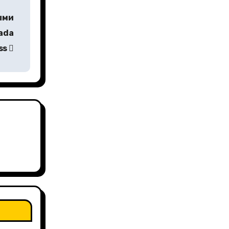
ыми
ada
ss