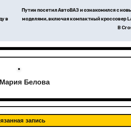
Путин посетил АвтоВАЗ и ознакомился с нов
ду в
моделями, включая компактный кроссовер L
B Cro
Мария Белова
язанная запись