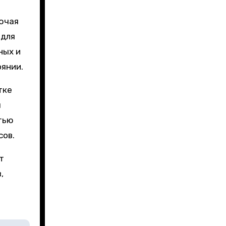
лючая
 для
ных и
янии.
тке
ы
тью
сов.
т
,