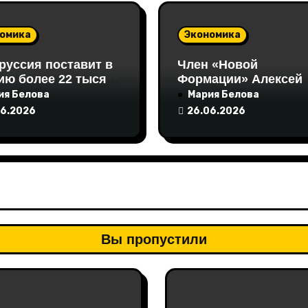
омика
Экономика
руссия поставит в
Член «Новой
ию более 22 тысяч
Формации» Алексей
 кормовых
Хижняк выступил на
ия Белова
Мария Белова
окислот
Неделе российского
06.2026
26.06.2026
ритейла с инициати
по поддержке
социально
ответственного бизн
Вы пропустили