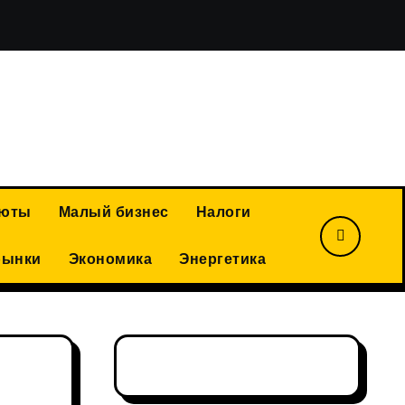
Василий Ракитин: российская золотодобывающая отрасл
люты
Малый бизнес
Налоги
рынки
Экономика
Энергетика