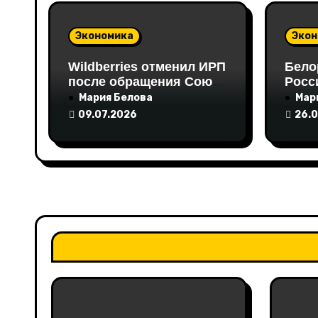
з
а
Экономика
Экон
п
Wildberries отменил ИРП
Бело
после обращения Союза
Росс
и
Интернет-Торговли
тонн
Мария Белова
Мар
амин
09.07.2026
26.
с
я
м