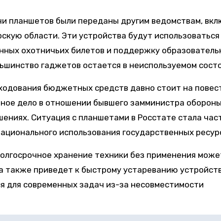
чи планшетов были переданы другим ведомствам, вк
рскую области. Эти устройства будут использоваться
онных охотничьих билетов и поддержку образователь
ьшинство гаджетов остается в неиспользуемом состо
ходования бюджетных средств давно стоит на повес
бное дело в отношении бывшего замминистра оборон
шениях. Ситуация с планшетами в Росстате стала час
рационального использования государственных ресур
долгосрочное хранение техники без применения може
а также приведет к быстрому устареванию устройств
ся для современных задач из-за несовместимости