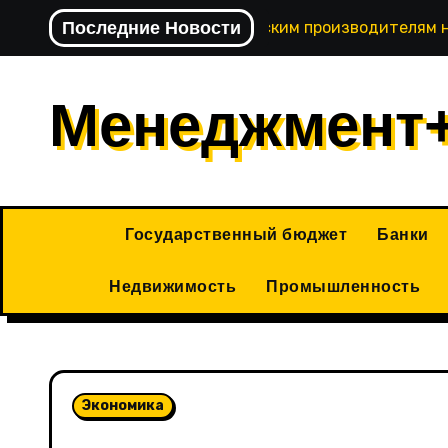
Перейти
Последние Новости
Павел Сумачев: кировским производителям 
к
содержимому
Менеджмент
Государственный бюджет
Банки
Недвижимость
Промышленность
Экономика