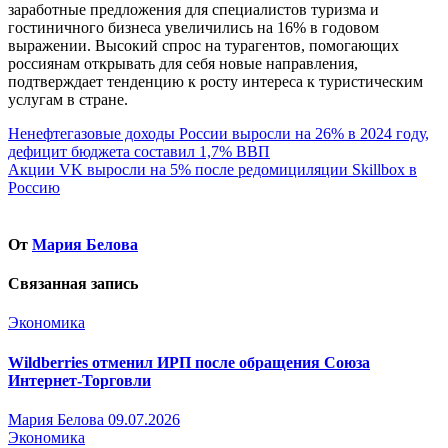
заработные предложения для специалистов туризма и
гостиничного бизнеса увеличились на 16% в годовом
выражении. Высокий спрос на турагентов, помогающих
россиянам открывать для себя новые направления,
подтверждает тенденцию к росту интереса к туристическим
услугам в стране.
Навигация
Ненефтегазовые доходы России выросли на 26% в 2024 году,
дефицит бюджета составил 1,7% ВВП
по
Акции VK выросли на 5% после редомициляции Skillbox в
записям
Россию
От
Мария Белова
Связанная запись
Экономика
Wildberries отменил ИРП после обращения Союза
Интернет-Торговли
Мария Белова
09.07.2026
Экономика