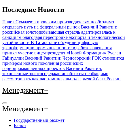
Перейти
Последние Новости
к
содержимому
Павел Сумачев: кировским производителям необходимо
открывать путь на федеральный рынок
Василий Ракитин:
российская золотодобывающая отрасль адаптировалась к
санкциям благодаря перестройке экспорта и технологической
устойчивости
В Татарстане обсудили цифровую
трансформацию промышленности: в работе совещания
принял участие вице-президент «Новой Формации» Руслан
Гайнуллин
Василий Ракитин: Черногорский ГОК становится
примером нового поколения российских
горнопромышленных проектов
Василий Ракитин:
техногенные золотосодержащие объекты необходимо
рассматривать как часть минерально-сырьевой базы России
Менеджмент+
Менеджмент+
Государственный бюджет
Банки