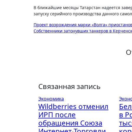
В ближайшие месяцы Татарстан надеется заве
запуску серийного производства данного самол
Навигация
Проект возрождения марки «Волга» приостанов
Собственники затонувших танкеров в Керченск
по
записям
О
Связанная запись
Экономика
Экон
Wildberries отменил
Бел
ИРП после
в Р
обращения Союза
тыс
Интернет-Торговли
ко