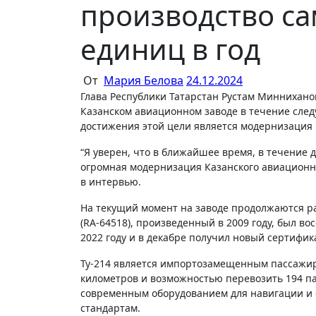
производство са
единиц в год
От
Мария Белова
24.12.2024
Глава Республики Татарстан Рустам Минниханов заявил о планах выйти на производство 20 самолетов Ту-214 в год на
Казанском авиационном заводе в течение сле
достижения этой цели является модернизация ц
“Я уверен, что в ближайшее время, в течение д
огромная модернизация Казанского авиационно
в интервью.
На текущий момент на заводе продолжаются ра
(RA-64518), произведенный в 2009 году, был в
2022 году и в декабре получил новый сертифик
Ту-214 является импортозамещенным пассажир
километров и возможностью перевозить 194 па
современным оборудованием для навигации и 
стандартам.