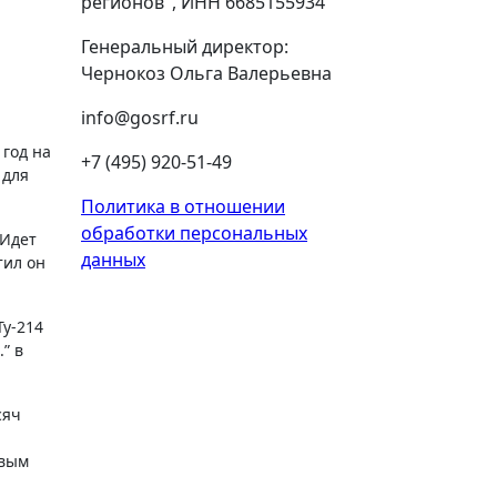
регионов", ИНН 6685155934
Генеральный директор:
Чернокоз Ольга Валерьевна
info@gosrf.ru
+7 (495) 920-51-49
 для
Политика в отношении
обработки персональных
 Идет
данных
тил он
Ту-214
” в
сяч
овым