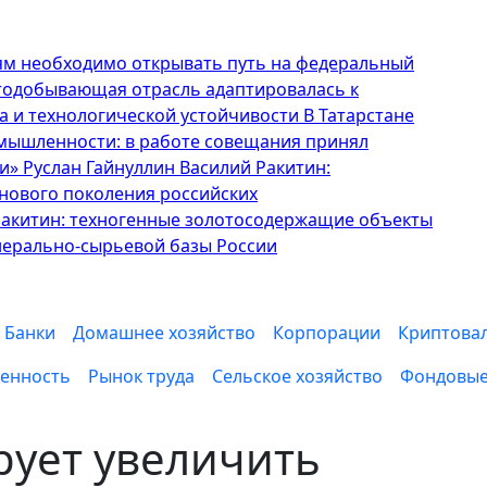
ям необходимо открывать путь на федеральный
отодобывающая отрасль адаптировалась к
а и технологической устойчивости
В Татарстане
ышленности: в работе совещания принял
и» Руслан Гайнуллин
Василий Ракитин:
нового поколения российских
Ракитин: техногенные золотосодержащие объекты
нерально-сырьевой базы России
Банки
Домашнее хозяйство
Корпорации
Криптова
енность
Рынок труда
Сельское хозяйство
Фондовые
рует увеличить