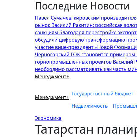
Последние Новости
Перейти
к
Павел Сумачев: кировским производител
содержимому
рынок
Василий Ракитин: российская зол
санкциям благодаря перестройке экспорт
обсудили цифровую трансформацию пром
участие вице-президент «Новой Формаци
Черногорский ГОК становится примером 
горнопромышленных проектов
Василий 
необходимо рассматривать как часть ми
Менеджмент+
Государственный бюджет
Менеджмент+
Недвижимость
Промышл
Экономика
Татарстан плани