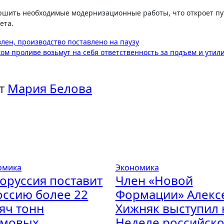
ршить необходимые модернизационные работы, что откроет пу
ета.
лен, производство поставлено на паузу
ом проливе возьмут на себя ответственность за подъем и ути
т
Мария Белова
омика
Экономика
оруссия поставит
Член «Новой
оссию более 22
Формации» Алекс
яч тонн
Хижняк выступил 
рмовых
Неделе российско