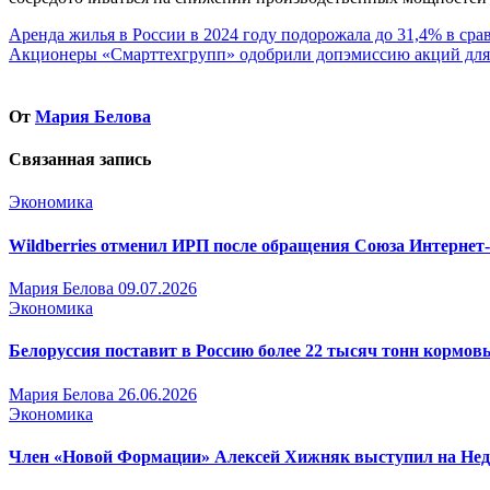
Навигация
Аренда жилья в России в 2024 году подорожала до 31,4% в ср
Акционеры «Смарттехгрупп» одобрили допэмиссию акций для
по
записям
От
Мария Белова
Связанная запись
Экономика
Wildberries отменил ИРП после обращения Союза Интернет
Мария Белова
09.07.2026
Экономика
Белоруссия поставит в Россию более 22 тысяч тонн кормо
Мария Белова
26.06.2026
Экономика
Член «Новой Формации» Алексей Хижняк выступил на Недел