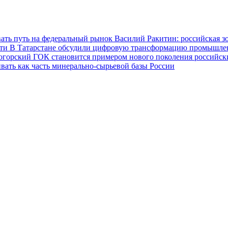
ать путь на федеральный рынок
Василий Ракитин: российская з
сти
В Татарстане обсудили цифровую трансформацию промышленн
огорский ГОК становится примером нового поколения российс
вать как часть минерально-сырьевой базы России