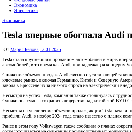
Экономика
Энергетика
Экономика
Tesla впервые обогнала Audi 
От
Мария Белова
13.01.2025
Tesla стала крупнейшим продавцом автомобилей в мире, впервые обогнав немецкую Audi в 2024 году. Как сообщает Bloomberg, компания Илона Маска реализовала 1,79 миллиона
автомобилей, в то время как Audi, принадлежащая концерну Vo
Снижение объемов продаж Audi связано с усиливающейся конк
ключевые рынки, включая Германию, Китай и Северную Америку
завода в Брюсселе из-за низкого спроса на электрический внедо
Несмотря на успех Tesla, компания также столкнулась с трудно
Однако она сумела сохранить лидерство над китайской BYD C
Несмотря на увеличение объемов продаж, акции Tesla начали ре
прибыли Audi, в ноябре 2024 года стало известно о планах ком
Ранее в этом году Volkswagen также сообщила о планах сократ
сосредоточиваться на снижении производственных мощностей 