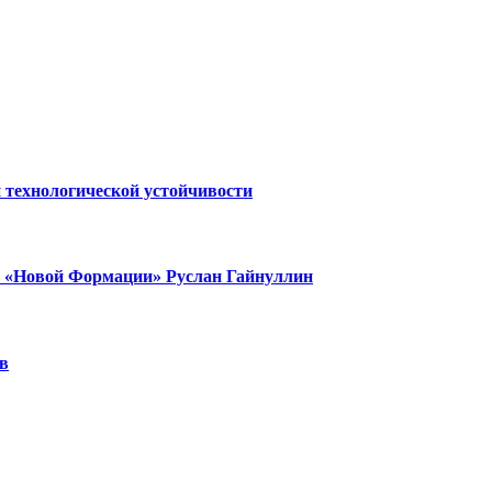
 технологической устойчивости
т «Новой Формации» Руслан Гайнуллин
в