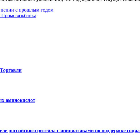
авнении с прошлым годом
 Промсвязьбанка
-Торговли
вых аминокислот
е российского ритейла с инициативами по поддержке социал