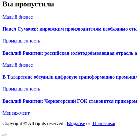
Вы пропустили
Малый бизнес
Павел Сумачев: кировским производителям необходимо от
Промышленность
Василий Ракитин: российская золотодобывающая отрасль ад
Малый бизнес
В Татарстане обсудили цифровую трансформацию промышле
Промышленность
Василий Ракитин: Черногорский ГОК становится примером
Менеджмент+
Copyright © All rights reserved
|
Blogarise
от
Themeansar
.