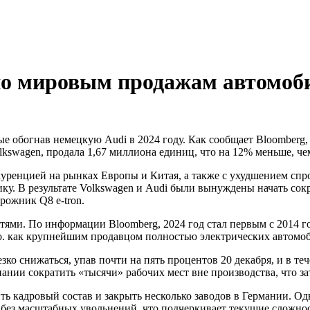
по мировым продажам автомоби
lkswagen, продала 1,67 миллиона единиц, что на 12% меньше, че
уренцией на рынках Европы и Китая, а также с ухудшением спр
. В результате Volkswagen и Audi были вынуждены начать сокр
рожник Q8 e-tron.
стями. По информации Bloomberg, 2024 год стал первым с 2014 г
o. как крупнейшим продавцом полностью электрических автомо
зко снижаться, упав почти на пять процентов 20 декабря, и в т
пании сократить «тысячи» рабочих мест вне производства, что з
ить кадровый состав и закрыть несколько заводов в Германии. О
без масштабных увольнений, что подчеркивает текущие сложнос