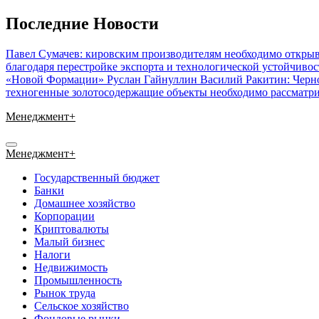
Перейти
Последние Новости
к
содержимому
Павел Сумачев: кировским производителям необходимо открыв
благодаря перестройке экспорта и технологической устойчиво
«Новой Формации» Руслан Гайнуллин
Василий Ракитин: Черн
техногенные золотосодержащие объекты необходимо рассматри
Менеджмент+
Менеджмент+
Государственный бюджет
Банки
Домашнее хозяйство
Корпорации
Криптовалюты
Малый бизнес
Налоги
Недвижимость
Промышленность
Рынок труда
Сельское хозяйство
Фондовые рынки