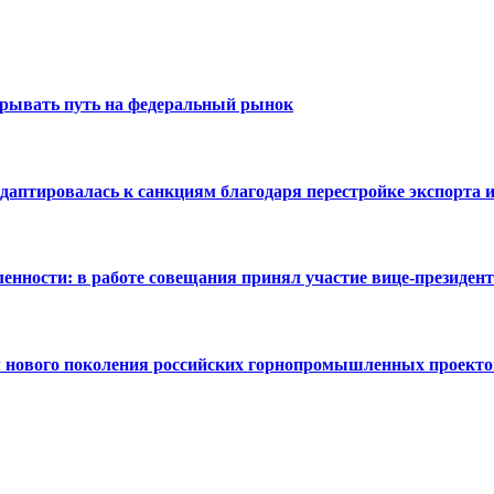
крывать путь на федеральный рынок
аптировалась к санкциям благодаря перестройке экспорта и
нности: в работе совещания принял участие вице-президен
 нового поколения российских горнопромышленных проекто